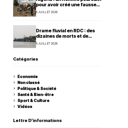
pour avoir créé une fausse
agence de la présidence
5 JUILLET 2026
Drame fluvial en RDC : des
dizaines de morts et de
nombreux disparus à Ilebo
5 JUILLET 2026
Catégories
Economie
Non classé
Politique & Société
Santé & Bien-être
Sport & Culture
Vidéos
Lettre D’informations