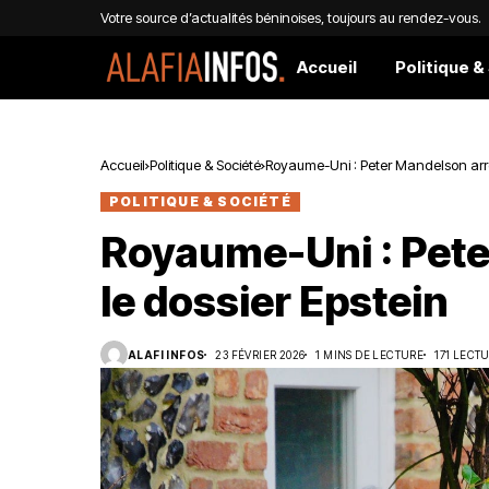
Votre source d’actualités béninoises, toujours au rendez-vous.
Accueil
Politique &
Accueil
Politique & Société
Royaume-Uni : Peter Mandelson arrê
POLITIQUE & SOCIÉTÉ
Royaume-Uni : Pete
le dossier Epstein
ALAFI INFOS
23 FÉVRIER 2026
1 MINS DE LECTURE
171 LECT