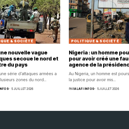
IQUE & SOCIÉTÉ
POLITIQUE & SOCIÉTÉ
 une nouvelle vague
Nigeria : un homme pou
ques secoue le nord et
pour avoir créé une fa
tre du pays
agence de la présiden
 une série d’attaques armées a
Au Nigeria, un homme est pours
lusieurs zones du nord...
la justice pour avoir mis...
INFOS
5 JUILLET 2026
PAR
ALAFI INFOS
5 JUILLET 2026