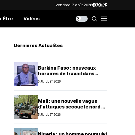
vendredi 7 août 2026
n-Être
Vidéos
Dernières Actualités
Burkina Faso : nouveaux
horaires de travail dans
l’administration publique
5 JUILLET 2026
Mali : une nouvelle vague
d’attaques secoue le nord et
le centre du pays
5 JUILLET 2026
Nigeria : un homme poursuivi