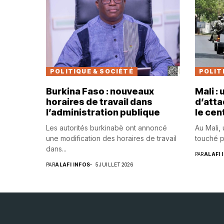
POLITIQUE & SOCIÉTÉ
POLIT
Burkina Faso : nouveaux
Mali :
horaires de travail dans
d’atta
l’administration publique
le cen
Les autorités burkinabè ont annoncé
Au Mali,
une modification des horaires de travail
touché p
dans...
PAR
ALAFI 
PAR
ALAFI INFOS
5 JUILLET 2026