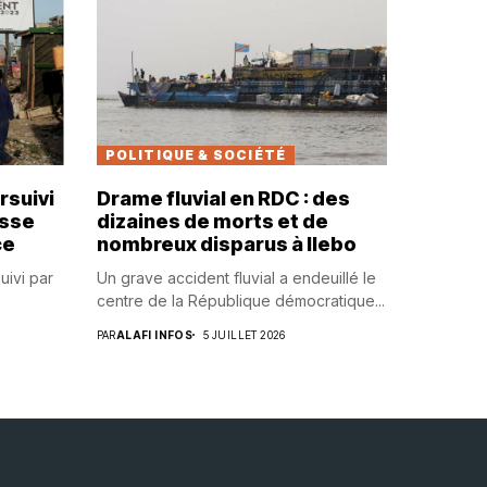
POLITIQUE & SOCIÉTÉ
rsuivi
Drame fluvial en RDC : des
usse
dizaines de morts et de
ce
nombreux disparus à Ilebo
uivi par
Un grave accident fluvial a endeuillé le
centre de la République démocratique...
PAR
ALAFI INFOS
5 JUILLET 2026