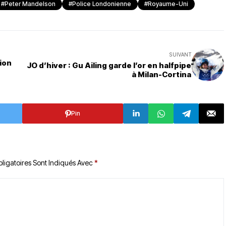
#Peter Mandelson
#police Londonienne
#Royaume-Uni
SUIVANT
ion
JO d’hiver : Gu Ailing garde l’or en halfpipe
à Milan-Cortina
Pin
ligatoires Sont Indiqués Avec
*