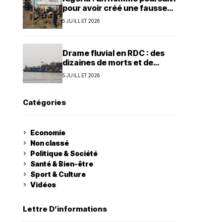
pour avoir créé une fausse
agence de la présidence
5 JUILLET 2026
Drame fluvial en RDC : des
dizaines de morts et de
nombreux disparus à Ilebo
5 JUILLET 2026
Catégories
Economie
Non classé
Politique & Société
Santé & Bien-être
Sport & Culture
Vidéos
Lettre D’informations