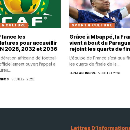
 & CULTURE
SPORT & CULTURE
 lance les
Grâce à Mbappé, la Fr
atures pour accueillir
vient à bout du Paragua
AN 2028, 2032 et 2036
rejoint les quarts de fi
dération africaine de football
L’équipe de France s’est qualif
fficiellement ouvert l’appel à
les quarts de finale de la...
res...
PAR
ALAFI INFOS
5 JUILLET 2026
INFOS
5 JUILLET 2026
Lettres D’information