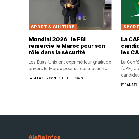
SPORT & CULTURE
SPORT
Mondial 2026 : le FBI
La CAF
remercie le Maroc pour son
candid
rôle dans la sécurité
les C
Les États-Unis ont exprimé leur gratitude
La Confé
envers le Maroc pour sa contribution...
(CAF) a o
candidatu
PAR
ALAFI INFOS
5 JUILLET 2026
PAR
ALAFI 
Alafia Infos