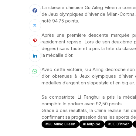
La skieuse chinoise Gu Ailing Eileen a conse
de Jeux olympiques d’hiver de Milan-Cortina.
noté 94,75 points.
Après une première descente marquée par 
rapidement reprise. Lors de son deuxième pa
degrés) sans faute et a pris la tête du class
la médaille d’or.
Avec cette victoire, Gu Ailing décroche son 
d’or obtenues à Jeux olympiques d’hiver de
médailles d’argent en slopestyle et en big air.
Sa compatriote Li Fanghui a pris la médai
complète le podium avec 92,50 points.
Grâce à ces résultats, la Chine réalise l’un d
confirmant sa progression dans les sports de
#Gu Ailing Eileen
#halfpipe
#JO D’hiver