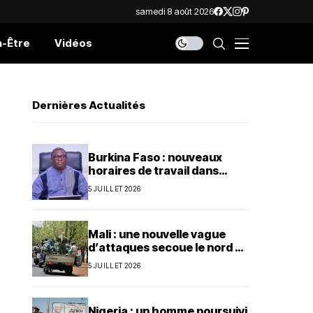
samedi 8 août 2026
n-Être
Vidéos
Dernières Actualités
Burkina Faso : nouveaux
horaires de travail dans
l’administration publique
5 JUILLET 2026
Mali : une nouvelle vague
d’attaques secoue le nord et
le centre du pays
5 JUILLET 2026
Nigeria : un homme poursuivi