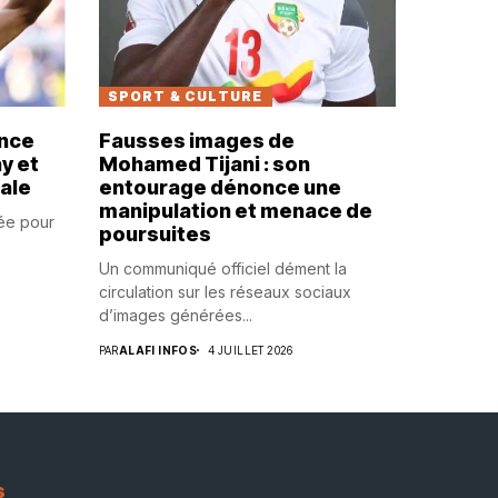
SPORT & CULTURE
ance
Fausses images de
y et
Mohamed Tijani : son
nale
entourage dénonce une
manipulation et menace de
iée pour
poursuites
Un communiqué officiel dément la
circulation sur les réseaux sociaux
d’images générées...
PAR
ALAFI INFOS
4 JUILLET 2026
s