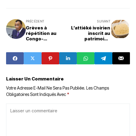
PRÉCÉDENT
SUIVANT
Grèves à
L’attiéké ivoirien
répétition au
inscrit au
Congo-
patrimoine
Brazzaville : Denis
culturel
Sassou-Nguesso
immatériel de
appelle au
l’Unesco
dialogue face à la
crise
Laisser Un Commentaire
Votre Adresse E-Mail Ne Sera Pas Publiée.
Les Champs
Obligatoires Sont Indiqués Avec
*