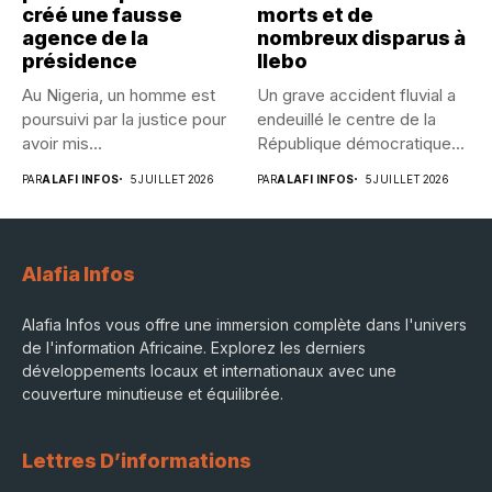
créé une fausse
morts et de
agence de la
nombreux disparus à
présidence
Ilebo
Au Nigeria, un homme est
Un grave accident fluvial a
poursuivi par la justice pour
endeuillé le centre de la
avoir mis...
République démocratique...
PAR
ALAFI INFOS
5 JUILLET 2026
PAR
ALAFI INFOS
5 JUILLET 2026
Alafia Infos
Alafia Infos vous offre une immersion complète dans l'univers
de l'information Africaine. Explorez les derniers
développements locaux et internationaux avec une
couverture minutieuse et équilibrée.
Lettres D’informations