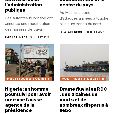
l’administration
centre du pays
publique
Au Mali, une série
Les autorités burkinabè ont
d’attaques armées a touché
annoncé une modification
plusieurs zones du nord...
des horaires de travail
PAR
ALAFI INFOS
5 JUILLET 2026
dans...
PAR
ALAFI INFOS
5 JUILLET 2026
POLITIQUE & SOCIÉTÉ
POLITIQUE & SOCIÉTÉ
Nigeria : un homme
Drame fluvial en RDC
poursuivi pour avoir
: des dizaines de
créé une fausse
morts et de
agence de la
nombreux disparus à
présidence
Ilebo