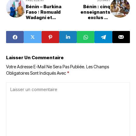
PRÉCÉDENT
SUIVANT
Bénin – Burkina
Bénin : cinq
Faso : Romuald
enseignants
Wadagni et
exclus du
Ibrahim Traoré
dispositif du CEP
ouvrent une
2026 dans le Zou
nouvelle page de
coopération
Laisser Un Commentaire
Votre Adresse E-Mail Ne Sera Pas Publiée.
Les Champs
Obligatoires Sont Indiqués Avec
*