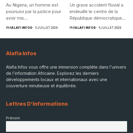
Au Nigeria, un homme est
Un grave accident fluvial a
poursuivi par la justice pour
endeuillé le centre de la
avoir mis...
République démocratique...
PAR
ALAFI INFOS
5 JUILLET 2026
PAR
ALAFI INFOS
5 JUILLET 2026
Alafia Infos
Alafia Infos vous offre une immersion complète dans l'univers
de l'information Africaine. Explorez les derniers
développements locaux et internationaux avec une
couverture minutieuse et équilibrée.
Lettres D’informations
Prénom