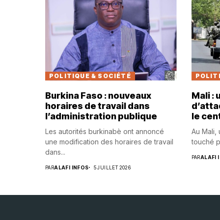
POLITIQUE & SOCIÉTÉ
POLIT
Burkina Faso : nouveaux
Mali :
horaires de travail dans
d’atta
l’administration publique
le cen
Les autorités burkinabè ont annoncé
Au Mali,
une modification des horaires de travail
touché p
dans...
PAR
ALAFI 
PAR
ALAFI INFOS
5 JUILLET 2026