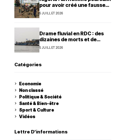
pour avoir créé une fausse
agence de la présidence
5 JUILLET 2026
Drame fluvial en RDC : des
dizaines de morts et de
nombreux disparus à Ilebo
5 JUILLET 2026
Catégories
Economie
Non classé
Politique & Société
Santé & Bien-être
Sport & Culture
Vidéos
Lettre D’informations