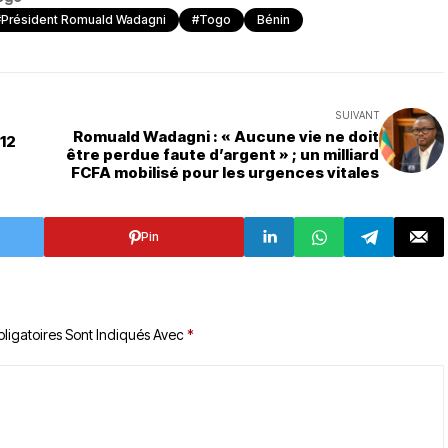
#Président Romuald Wadagni
#Togo
Bénin
SUIVANT
Romuald Wadagni : « Aucune vie ne doit
 12
être perdue faute d’argent » ; un milliard
FCFA mobilisé pour les urgences vitales
Pin
ligatoires Sont Indiqués Avec
*