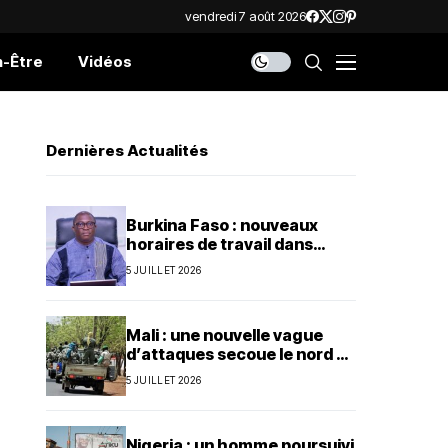
vendredi 7 août 2026
n-Être
Vidéos
Dernières Actualités
Burkina Faso : nouveaux
horaires de travail dans
l’administration publique
5 JUILLET 2026
Mali : une nouvelle vague
d’attaques secoue le nord et
le centre du pays
5 JUILLET 2026
Nigeria : un homme poursuivi