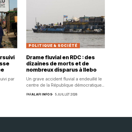
POLITIQUE & SOCIÉTÉ
rsuivi
Drame fluvial en RDC : des
usse
dizaines de morts et de
ce
nombreux disparus à Ilebo
uivi par
Un grave accident fluvial a endeuillé le
centre de la République démocratique...
PAR
ALAFI INFOS
5 JUILLET 2026