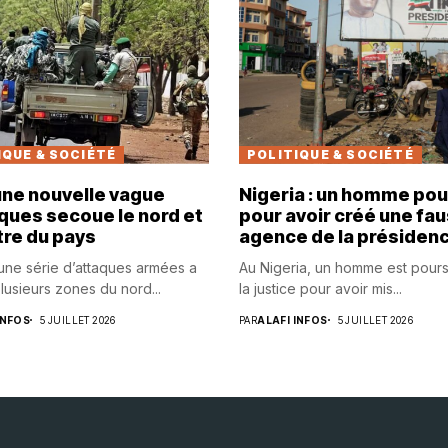
IQUE & SOCIÉTÉ
POLITIQUE & SOCIÉTÉ
 une nouvelle vague
Nigeria : un homme pou
ques secoue le nord et
pour avoir créé une fa
tre du pays
agence de la présiden
 une série d’attaques armées a
Au Nigeria, un homme est pours
lusieurs zones du nord...
la justice pour avoir mis...
INFOS
5 JUILLET 2026
PAR
ALAFI INFOS
5 JUILLET 2026