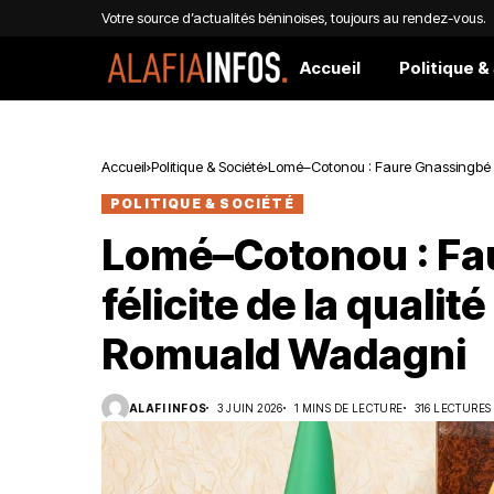
Votre source d’actualités béninoises, toujours au rendez-vous.
Accueil
Politique &
Accueil
Politique & Société
Lomé–Cotonou : Faure Gnassingbé s
POLITIQUE & SOCIÉTÉ
Lomé–Cotonou : Fa
félicite de la qualit
Romuald Wadagni
ALAFI INFOS
3 JUIN 2026
1 MINS DE LECTURE
316 LECTURES