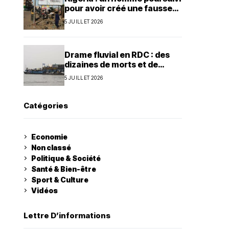
pour avoir créé une fausse
agence de la présidence
5 JUILLET 2026
Drame fluvial en RDC : des
dizaines de morts et de
nombreux disparus à Ilebo
5 JUILLET 2026
Catégories
Economie
Non classé
Politique & Société
Santé & Bien-être
Sport & Culture
Vidéos
Lettre D’informations