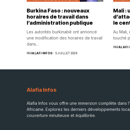
Burkina Faso : nouveaux
Mali :
horaires de travail dans
d’atta
l’administration publique
le cen
Les autorités burkinabè ont annoncé
Au Mali,
une modification des horaires de travail
touché p
dans...
PAR
ALAFI 
PAR
ALAFI INFOS
5 JUILLET 2026
Alafia Infos
Alafia Infos vous offre une immersion complète dans l'
Africaine. Explorez les derniers développements loca
couverture minutieuse et équilibrée.