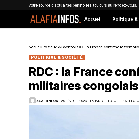
Votre source d’actualités béninoises, toujours au rendez-vous.
Accueil
Politique &
Accueil
Politique & Société
RDC : la France confirme la formatio
POLITIQUE & SOCIÉTÉ
RDC : la France con
militaires congolai
ALAFI INFOS
20 FÉVRIER 2026
1 MINS DE LECTURE
156 LECT