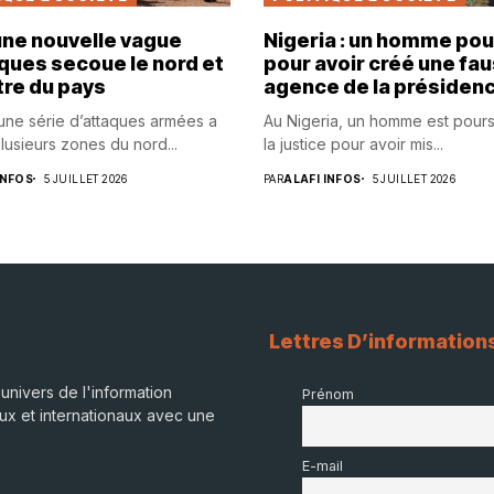
 une nouvelle vague
Nigeria : un homme pou
ques secoue le nord et
pour avoir créé une fa
tre du pays
agence de la présiden
 une série d’attaques armées a
Au Nigeria, un homme est pours
lusieurs zones du nord...
la justice pour avoir mis...
INFOS
5 JUILLET 2026
PAR
ALAFI INFOS
5 JUILLET 2026
Lettres D’information
univers de l'information
Prénom
ux et internationaux avec une
E-mail