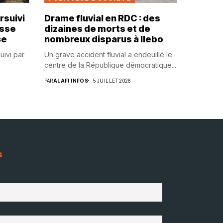
rsuivi
Drame fluvial en RDC : des
usse
dizaines de morts et de
ce
nombreux disparus à Ilebo
uivi par
Un grave accident fluvial a endeuillé le
centre de la République démocratique...
PAR
ALAFI INFOS
5 JUILLET 2026
s