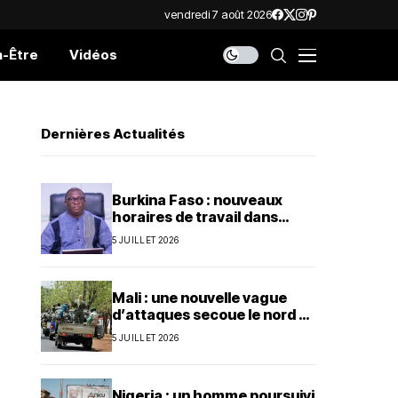
vendredi 7 août 2026
n-Être
Vidéos
Dernières Actualités
Burkina Faso : nouveaux
horaires de travail dans
l’administration publique
5 JUILLET 2026
Mali : une nouvelle vague
d’attaques secoue le nord et
le centre du pays
5 JUILLET 2026
Nigeria : un homme poursuivi