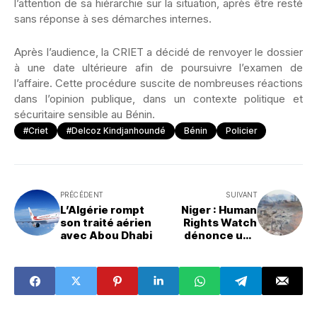
l’attention de sa hiérarchie sur la situation, après être resté
sans réponse à ses démarches internes.
Après l’audience, la CRIET a décidé de renvoyer le dossier
à une date ultérieure afin de poursuivre l’examen de
l’affaire. Cette procédure suscite de nombreuses réactions
dans l’opinion publique, dans un contexte politique et
sécuritaire sensible au Bénin.
#Criet
#Delcoz Kindjanhoundé
Bénin
Policier
PRÉCÉDENT
SUIVANT
L’Algérie rompt
Niger : Human
son traité aérien
Rights Watch
avec Abou Dhabi
dénonce une
attaque de drone
contre des civils