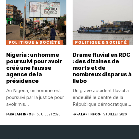
POLITIQUE & SOCIÉTÉ
POLITIQUE & SOCIÉTÉ
Nigeria : un homme
Drame fluvial en RDC
poursuivi pour avoir
: des dizaines de
créé une fausse
morts et de
agence de la
nombreux disparus à
présidence
Ilebo
Au Nigeria, un homme est
Un grave accident fluvial a
poursuivi par la justice pour
endeuillé le centre de la
avoir mis...
République démocratique...
PAR
ALAFI INFOS
5 JUILLET 2026
PAR
ALAFI INFOS
5 JUILLET 2026