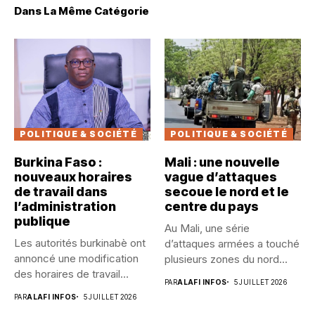
Dans La Même Catégorie
POLITIQUE & SOCIÉTÉ
POLITIQUE & SOCIÉTÉ
Burkina Faso :
Mali : une nouvelle
nouveaux horaires
vague d’attaques
de travail dans
secoue le nord et le
l’administration
centre du pays
publique
Au Mali, une série
Les autorités burkinabè ont
d’attaques armées a touché
annoncé une modification
plusieurs zones du nord...
des horaires de travail
PAR
ALAFI INFOS
5 JUILLET 2026
dans...
PAR
ALAFI INFOS
5 JUILLET 2026