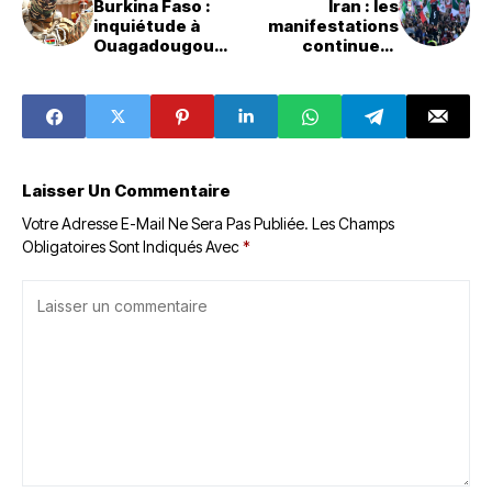
Burkina Faso :
Iran : les
inquiétude à
manifestations
Ouagadougou
continuent
après un coup
malgré la
manqué ‎
répression et le
contrôle
d’internet
Laisser Un Commentaire
Votre Adresse E-Mail Ne Sera Pas Publiée.
Les Champs
Obligatoires Sont Indiqués Avec
*