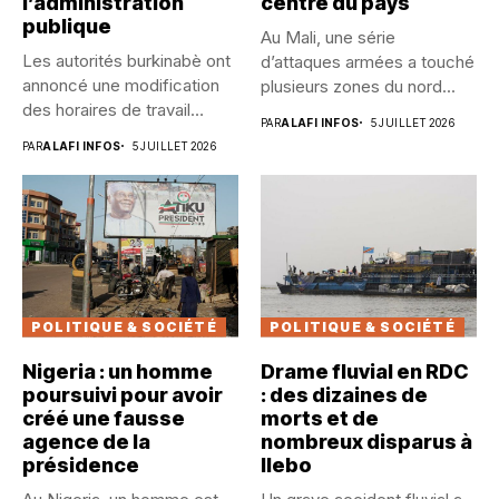
l’administration
centre du pays
publique
Au Mali, une série
Les autorités burkinabè ont
d’attaques armées a touché
annoncé une modification
plusieurs zones du nord...
des horaires de travail
PAR
ALAFI INFOS
5 JUILLET 2026
dans...
PAR
ALAFI INFOS
5 JUILLET 2026
POLITIQUE & SOCIÉTÉ
POLITIQUE & SOCIÉTÉ
Nigeria : un homme
Drame fluvial en RDC
poursuivi pour avoir
: des dizaines de
créé une fausse
morts et de
agence de la
nombreux disparus à
présidence
Ilebo