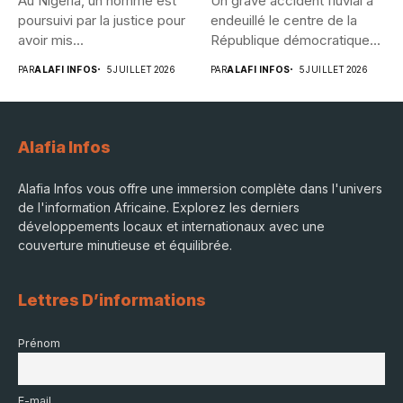
Au Nigeria, un homme est
Un grave accident fluvial a
poursuivi par la justice pour
endeuillé le centre de la
avoir mis...
République démocratique...
PAR
ALAFI INFOS
5 JUILLET 2026
PAR
ALAFI INFOS
5 JUILLET 2026
Alafia Infos
Alafia Infos vous offre une immersion complète dans l'univers
de l'information Africaine. Explorez les derniers
développements locaux et internationaux avec une
couverture minutieuse et équilibrée.
Lettres D’informations
Prénom
E-mail