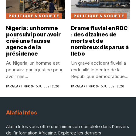
POLITIQUE & SOCIÉTÉ
POLITIQUE & SOCIÉTÉ
Nigeria : un homme
Drame fluvial en RDC
poursuivi pour avoir
: des dizaines de
créé une fausse
morts et de
agence de la
nombreux disparus à
présidence
Ilebo
Au Nigeria, un homme est
Un grave accident fluvial a
poursuivi par la justice pour
endeuillé le centre de la
avoir mis...
République démocratique...
PAR
ALAFI INFOS
5 JUILLET 2026
PAR
ALAFI INFOS
5 JUILLET 2026
Alafia Infos
Alafia Infos vous offre une immersion complète dans l'univers
de l'information Africaine. Explorez les derniers