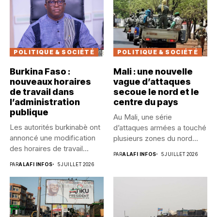
POLITIQUE & SOCIÉTÉ
POLITIQUE & SOCIÉTÉ
Burkina Faso :
Mali : une nouvelle
nouveaux horaires
vague d’attaques
de travail dans
secoue le nord et le
l’administration
centre du pays
publique
Au Mali, une série
Les autorités burkinabè ont
d’attaques armées a touché
annoncé une modification
plusieurs zones du nord...
des horaires de travail
PAR
ALAFI INFOS
5 JUILLET 2026
dans...
PAR
ALAFI INFOS
5 JUILLET 2026