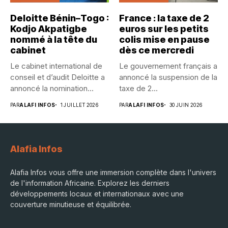
Deloitte Bénin–Togo :
France : la taxe de 2
Kodjo Akpatigbe
euros sur les petits
nommé à la tête du
colis mise en pause
cabinet
dès ce mercredi
Le cabinet international de
Le gouvernement français a
conseil et d’audit Deloitte a
annoncé la suspension de la
annoncé la nomination...
taxe de 2...
PAR
ALAFI INFOS
1 JUILLET 2026
PAR
ALAFI INFOS
30 JUIN 2026
Alafia Infos
Alafia Infos vous offre une immersion complète dans l'univers
de l'information Africaine. Explorez les derniers
développements locaux et internationaux avec une
couverture minutieuse et équilibrée.