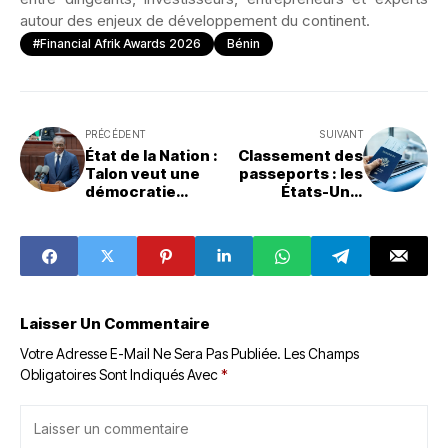
autour des enjeux de développement du continent.
#Financial Afrik Awards 2026
Bénin
PRÉCÉDENT
SUIVANT
État de la Nation :
Classement des
Talon veut une
passeports : les
démocratie
États-Unis
responsable et
quittent le Top 10
utile aux citoyens
mondial
Laisser Un Commentaire
Votre Adresse E-Mail Ne Sera Pas Publiée.
Les Champs
Obligatoires Sont Indiqués Avec
*