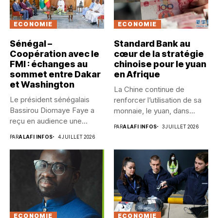
ECONOMIE
ECONOMIE
Sénégal –
Standard Bank au
Coopération avec le
cœur de la stratégie
FMI : échanges au
chinoise pour le yuan
sommet entre Dakar
en Afrique
et Washington
La Chine continue de
Le président sénégalais
renforcer l’utilisation de sa
Bassirou Diomaye Faye a
monnaie, le yuan, dans...
reçu en audience une
PAR
ALAFI INFOS
3 JUILLET 2026
délégation...
PAR
ALAFI INFOS
4 JUILLET 2026
ECONOMIE
ECONOMIE