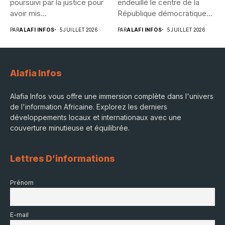
poursuivi par la justice pour
endeuillé le centre de la
avoir mis...
République démocratique...
PAR
ALAFI INFOS
5 JUILLET 2026
PAR
ALAFI INFOS
5 JUILLET 2026
Alafia Infos
Alafia Infos vous offre une immersion complète dans l'univers
de l'information Africaine. Explorez les derniers
développements locaux et internationaux avec une
couverture minutieuse et équilibrée.
Lettres D’informations
Prénom
E-mail