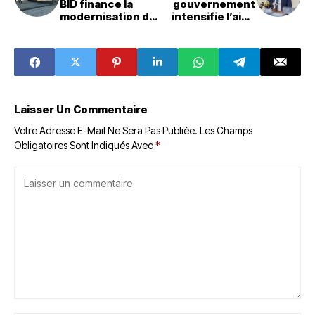
BID finance la
gouvernement
modernisation de
intensifie l’aide
l’axe Godomey–
aux personnes
Ouidah–
handicapées
Hillacondji
Laisser Un Commentaire
Votre Adresse E-Mail Ne Sera Pas Publiée.
Les Champs
Obligatoires Sont Indiqués Avec
*