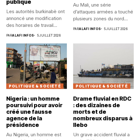
publique
Au Mali, une série
Les autorités burkinabè ont
d’attaques armées a touché
annoncé une modification
plusieurs zones du nord...
des horaires de travail
PAR
ALAFI INFOS
5 JUILLET 2026
dans...
PAR
ALAFI INFOS
5 JUILLET 2026
POLITIQUE & SOCIÉTÉ
POLITIQUE & SOCIÉTÉ
Nigeria : un homme
Drame fluvial en RDC
poursuivi pour avoir
: des dizaines de
créé une fausse
morts et de
agence de la
nombreux disparus à
présidence
Ilebo
Au Nigeria, un homme est
Un grave accident fluvial a