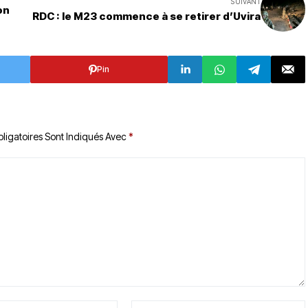
SUIVANT
on
RDC : le M23 commence à se retirer d’Uvira
Pin
ligatoires Sont Indiqués Avec
*