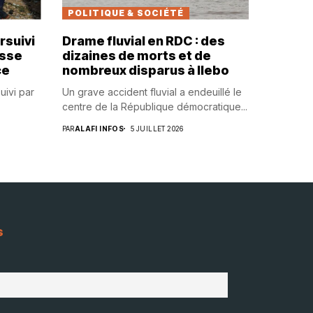
POLITIQUE & SOCIÉTÉ
rsuivi
Drame fluvial en RDC : des
usse
dizaines de morts et de
ce
nombreux disparus à Ilebo
uivi par
Un grave accident fluvial a endeuillé le
centre de la République démocratique...
PAR
ALAFI INFOS
5 JUILLET 2026
s