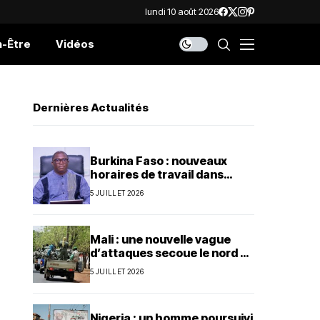
lundi 10 août 2026
n-Être
Vidéos
Dernières Actualités
Burkina Faso : nouveaux
horaires de travail dans
l’administration publique
5 JUILLET 2026
Mali : une nouvelle vague
d’attaques secoue le nord et
le centre du pays
5 JUILLET 2026
Nigeria : un homme poursuivi