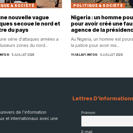
IQUE & SOCIÉTÉ
POLITIQUE & SOCIÉTÉ
 une nouvelle vague
Nigeria : un homme pou
ques secoue le nord et
pour avoir créé une fa
tre du pays
agence de la présiden
 une série d’attaques armées a
Au Nigeria, un homme est pours
lusieurs zones du nord...
la justice pour avoir mis...
INFOS
5 JUILLET 2026
PAR
ALAFI INFOS
5 JUILLET 2026
Lettres D’information
univers de l'information
Prénom
ux et internationaux avec une
E-mail