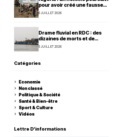
pour avoir créé une fausse
agence de la présidence
5 JUILLET 2026
Drame fluvial en RDC : des
dizaines de morts et de
nombreux disparus à Ilebo
5 JUILLET 2026
Catégories
Economie
Non classé
Politique & Société
Santé & Bien-être
Sport & Culture
Vidéos
Lettre D’informations