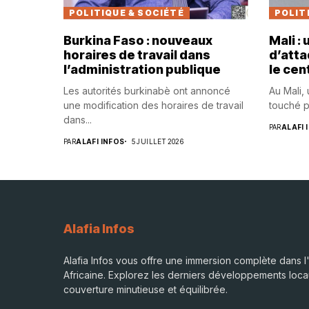
POLITIQUE & SOCIÉTÉ
POLIT
Burkina Faso : nouveaux
Mali :
horaires de travail dans
d’atta
l’administration publique
le cen
Les autorités burkinabè ont annoncé
Au Mali,
une modification des horaires de travail
touché p
dans...
PAR
ALAFI 
PAR
ALAFI INFOS
5 JUILLET 2026
Alafia Infos
Alafia Infos vous offre une immersion complète dans l'
Africaine. Explorez les derniers développements loca
couverture minutieuse et équilibrée.