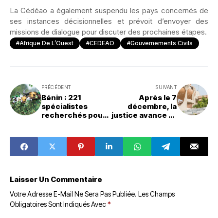
La Cédéao a également suspendu les pays concernés de
ses instances décisionnelles et prévoit d’envoyer des
missions de dialogue pour discuter des prochaines étapes.
#Afrique De L’Ouest
#CEDEAO
#gouvernements Civils
PRÉCÉDENT
SUIVANT
Bénin : 221
Après le 7
spécialistes
décembre, la
recherchés pour
justice avance et
les Eaux, Forêts
le Bénin refuse la
et Chasse
chasse aux
sorcières
Laisser Un Commentaire
Votre Adresse E-Mail Ne Sera Pas Publiée.
Les Champs
Obligatoires Sont Indiqués Avec
*