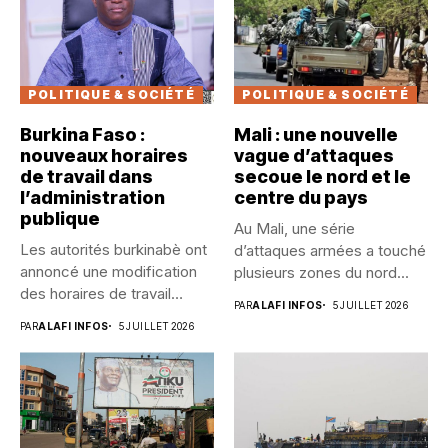
POLITIQUE & SOCIÉTÉ
POLITIQUE & SOCIÉTÉ
Burkina Faso :
Mali : une nouvelle
nouveaux horaires
vague d’attaques
de travail dans
secoue le nord et le
l’administration
centre du pays
publique
Au Mali, une série
Les autorités burkinabè ont
d’attaques armées a touché
annoncé une modification
plusieurs zones du nord...
des horaires de travail
PAR
ALAFI INFOS
5 JUILLET 2026
dans...
PAR
ALAFI INFOS
5 JUILLET 2026