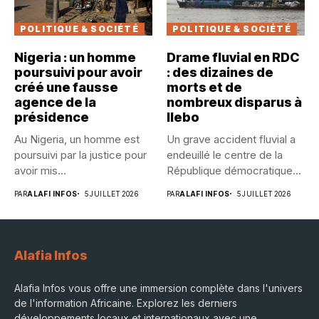
POLITIQUE & SOCIÉTÉ
POLITIQUE & SOCIÉTÉ
Nigeria : un homme
Drame fluvial en RDC
poursuivi pour avoir
: des dizaines de
créé une fausse
morts et de
agence de la
nombreux disparus à
présidence
Ilebo
Au Nigeria, un homme est
Un grave accident fluvial a
poursuivi par la justice pour
endeuillé le centre de la
avoir mis...
République démocratique...
PAR
ALAFI INFOS
5 JUILLET 2026
PAR
ALAFI INFOS
5 JUILLET 2026
Alafia Infos
Alafia Infos vous offre une immersion complète dans l'univers
de l'information Africaine. Explorez les derniers
développements locaux et internationaux avec une