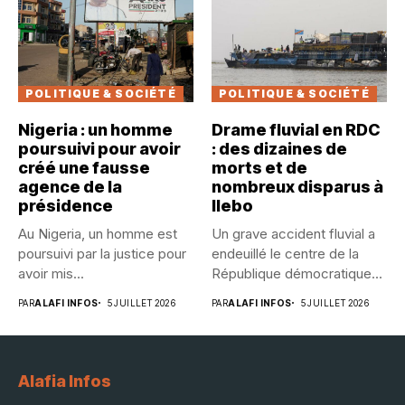
POLITIQUE & SOCIÉTÉ
POLITIQUE & SOCIÉTÉ
Nigeria : un homme
Drame fluvial en RDC
poursuivi pour avoir
: des dizaines de
créé une fausse
morts et de
agence de la
nombreux disparus à
présidence
Ilebo
Au Nigeria, un homme est
Un grave accident fluvial a
poursuivi par la justice pour
endeuillé le centre de la
avoir mis...
République démocratique...
PAR
ALAFI INFOS
5 JUILLET 2026
PAR
ALAFI INFOS
5 JUILLET 2026
Alafia Infos