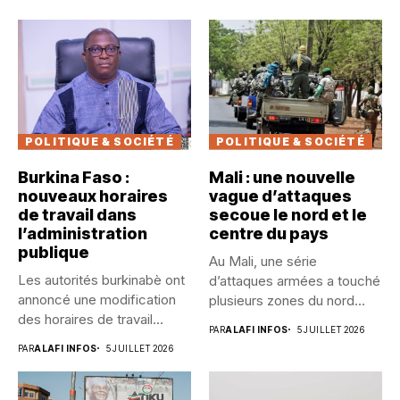
POLITIQUE & SOCIÉTÉ
POLITIQUE & SOCIÉTÉ
Burkina Faso :
Mali : une nouvelle
nouveaux horaires
vague d’attaques
de travail dans
secoue le nord et le
l’administration
centre du pays
publique
Au Mali, une série
Les autorités burkinabè ont
d’attaques armées a touché
annoncé une modification
plusieurs zones du nord...
des horaires de travail
PAR
ALAFI INFOS
5 JUILLET 2026
dans...
PAR
ALAFI INFOS
5 JUILLET 2026