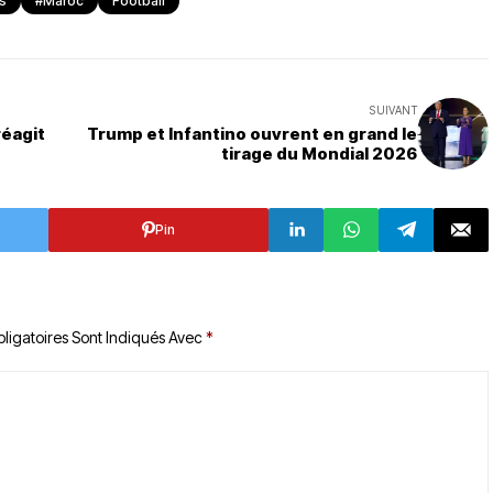
s
#Maroc
Football
SUIVANT
réagit
Trump et Infantino ouvrent en grand le
tirage du Mondial 2026
Pin
ligatoires Sont Indiqués Avec
*