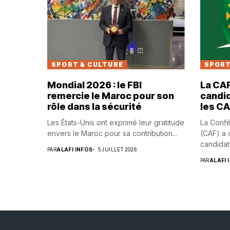
SPORT & CULTURE
SPORT
Mondial 2026 : le FBI
La CAF
remercie le Maroc pour son
candid
rôle dans la sécurité
les C
Les États-Unis ont exprimé leur gratitude
La Confé
envers le Maroc pour sa contribution...
(CAF) a o
candidatu
PAR
ALAFI INFOS
5 JUILLET 2026
PAR
ALAFI 