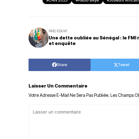
#CAN 2025
#Habib Bèye
#joueurs Africain
PRÉCÉDENT
Une dette oubliée au Sénégal : le FMI 
et enquête
Share
Tweet
Laisser Un Commentaire
Votre Adresse E-Mail Ne Sera Pas Publiée.
Les Champs Ob