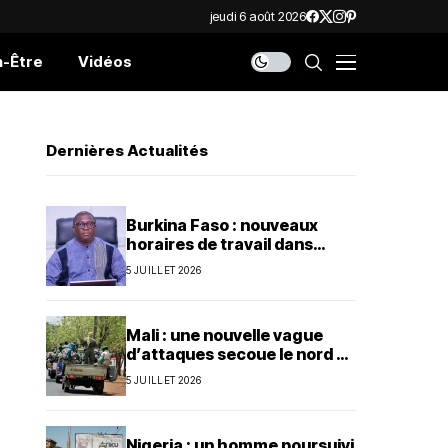
jeudi 6 août 2026
n-Être
Vidéos
Dernières Actualités
Burkina Faso : nouveaux
horaires de travail dans
l’administration publique
5 JUILLET 2026
Mali : une nouvelle vague
d’attaques secoue le nord et
le centre du pays
5 JUILLET 2026
Nigeria : un homme poursuivi