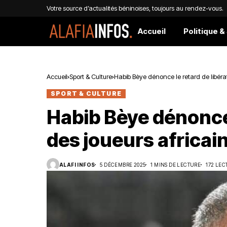
Votre source d’actualités béninoises, toujours au rendez-vous.
Accueil
Politique &
Accueil
Sport & Culture
Habib Bèye dénonce le retard de libérat
SPORT & CULTURE
Habib Bèye dénonce 
des joueurs africai
ALAFI INFOS
5 DÉCEMBRE 2025
1 MINS DE LECTURE
172 LEC