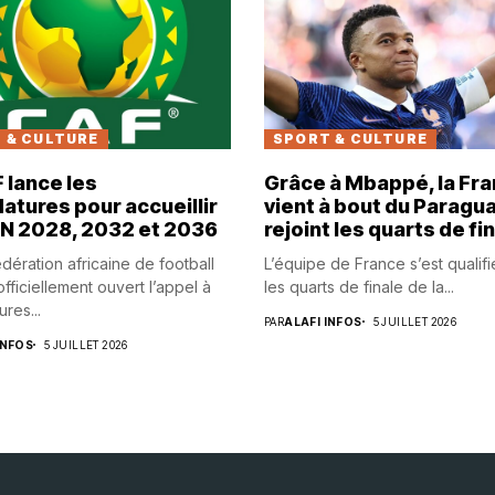
 & CULTURE
SPORT & CULTURE
 lance les
Grâce à Mbappé, la Fr
atures pour accueillir
vient à bout du Paragua
AN 2028, 2032 et 2036
rejoint les quarts de fi
dération africaine de football
L’équipe de France s’est qualif
fficiellement ouvert l’appel à
les quarts de finale de la...
res...
PAR
ALAFI INFOS
5 JUILLET 2026
INFOS
5 JUILLET 2026