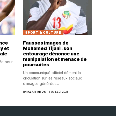
SPORT & CULTURE
ance
Fausses images de
y et
Mohamed Tijani : son
nale
entourage dénonce une
manipulation et menace de
iée pour
poursuites
Un communiqué officiel dément la
circulation sur les réseaux sociaux
d’images générées...
PAR
ALAFI INFOS
4 JUILLET 2026