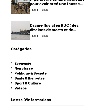
pour avoir créé une fausse
agence de la présidence
5 JUILLET 2026
Drame fluvial en RDC : des
dizaines de morts et de
nombreux disparus à Ilebo
5 JUILLET 2026
Catégories
Economie
Non classé
Politique & Société
Santé & Bien-être
Sport & Culture
Vidéos
Lettre D’informations