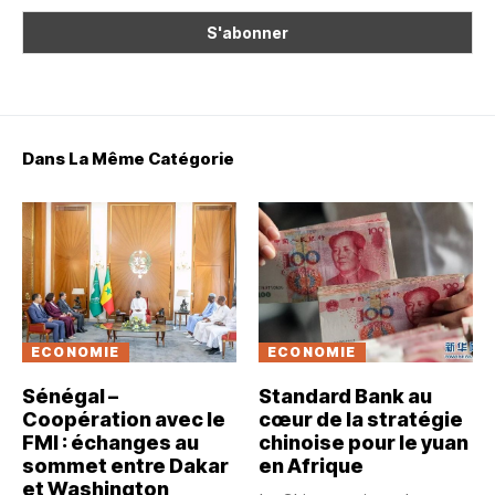
Dans La Même Catégorie
ECONOMIE
ECONOMIE
Sénégal –
Standard Bank au
Coopération avec le
cœur de la stratégie
FMI : échanges au
chinoise pour le yuan
sommet entre Dakar
en Afrique
et Washington