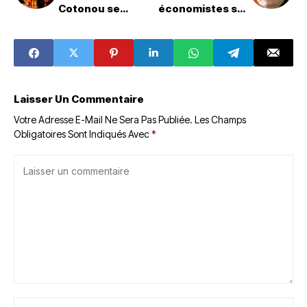
Cotonou se
économistes sur
positionne
le
comme hub de
développement
l’humour africain
du continent
Laisser Un Commentaire
Votre Adresse E-Mail Ne Sera Pas Publiée.
Les Champs
Obligatoires Sont Indiqués Avec
*