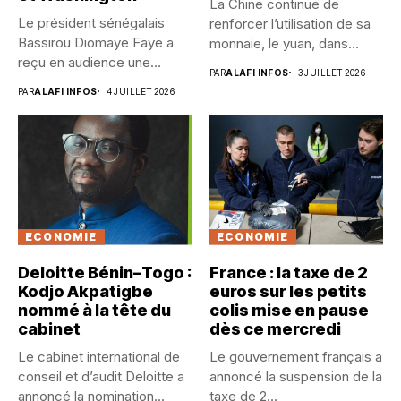
La Chine continue de
Le président sénégalais
renforcer l’utilisation de sa
Bassirou Diomaye Faye a
monnaie, le yuan, dans...
reçu en audience une
PAR
ALAFI INFOS
3 JUILLET 2026
délégation...
PAR
ALAFI INFOS
4 JUILLET 2026
ECONOMIE
ECONOMIE
Deloitte Bénin–Togo :
France : la taxe de 2
Kodjo Akpatigbe
euros sur les petits
nommé à la tête du
colis mise en pause
cabinet
dès ce mercredi
Le cabinet international de
Le gouvernement français a
conseil et d’audit Deloitte a
annoncé la suspension de la
annoncé la nomination...
taxe de 2...