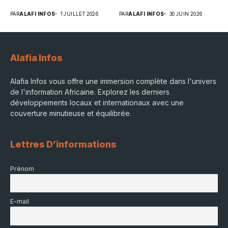
PAR
ALAFI INFOS
1 JUILLET 2026
PAR
ALAFI INFOS
30 JUIN 2026
Alafia Infos
Alafia Infos vous offre une immersion complète dans l'univers
de l'information Africaine. Explorez les derniers
développements locaux et internationaux avec une
couverture minutieuse et équilibrée.
Lettres D’informations
Prénom
E-mail