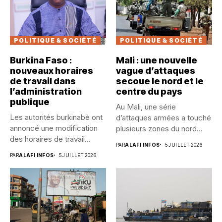
POLITIQUE & SOCIÉTÉ
POLITIQUE & SOCIÉTÉ
Burkina Faso :
Mali : une nouvelle
nouveaux horaires
vague d’attaques
de travail dans
secoue le nord et le
l’administration
centre du pays
publique
Au Mali, une série
Les autorités burkinabè ont
d’attaques armées a touché
annoncé une modification
plusieurs zones du nord...
des horaires de travail
PAR
ALAFI INFOS
5 JUILLET 2026
dans...
PAR
ALAFI INFOS
5 JUILLET 2026