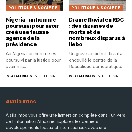
POLITIQUE & SOCIÉTÉ
POLITIQUE & SOCIÉTÉ
Nigeria : un homme
Drame fluvial en RDC
poursuivi pour avoir
: des dizaines de
créé une fausse
morts et de
agence de la
nombreux disparus à
présidence
Ilebo
Au Nigeria, un homme est
Un grave accident fluvial a
poursuivi par la justice pour
endeuillé le centre de la
avoir mis...
République démocratique...
PAR
ALAFI INFOS
5 JUILLET 2026
PAR
ALAFI INFOS
5 JUILLET 2026
Alafia Infos
Alafia Infos vous offre une immersion complète dans l'univers
de l'information Africaine. Explorez les derniers
développements locaux et internationaux avec une