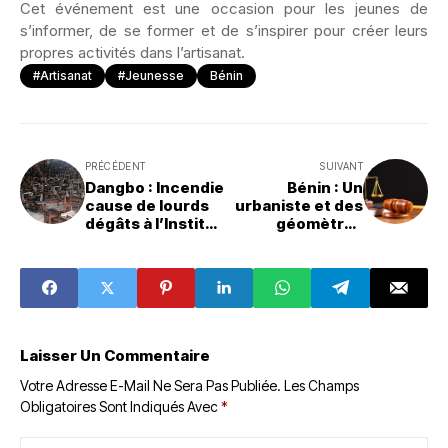
Cet événement est une occasion pour les jeunes de
s’informer, de se former et de s’inspirer pour créer leurs
propres activités dans l’artisanat.
#artisanat
#Jeunesse
Bénin
PRÉCÉDENT
SUIVANT
Dangbo : Incendie
Bénin : Un
cause de lourds
urbaniste et des
dégâts à l’Institut
géomètres
de
arrêtés pour
mathématiques
fraude foncière à
et sciences
Agblangandan
physiques
Laisser Un Commentaire
Votre Adresse E-Mail Ne Sera Pas Publiée.
Les Champs
Obligatoires Sont Indiqués Avec
*