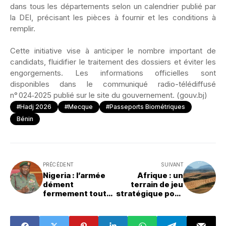
dans tous les départements selon un calendrier publié par
la DEI, précisant les pièces à fournir et les conditions à
remplir.
‎Cette initiative vise à anticiper le nombre important de
candidats, fluidifier le traitement des dossiers et éviter les
engorgements. Les informations officielles sont
disponibles dans le communiqué radio-télédiffusé
n° 024‑2025 publié sur le site du gouvernement. (gouv.bj)
#Hadj 2026
#Mecque
#passeports Biométriques
Bénin
PRÉCÉDENT
SUIVANT
Nigeria : l’armée
Afrique : un
dément
terrain de jeu
fermement toute
stratégique pour
idée
la Chine et les
d’enrôlement
États-Unis
obligatoire