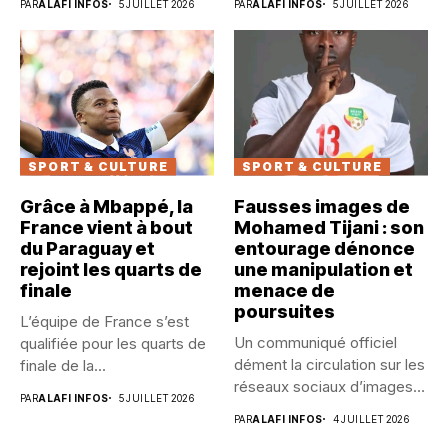
PAR
ALAFI INFOS
5 JUILLET 2026
PAR
ALAFI INFOS
5 JUILLET 2026
SPORT & CULTURE
SPORT & CULTURE
Grâce à Mbappé, la
Fausses images de
France vient à bout
Mohamed Tijani : son
du Paraguay et
entourage dénonce
rejoint les quarts de
une manipulation et
finale
menace de
poursuites
L’équipe de France s’est
Un communiqué officiel
qualifiée pour les quarts de
dément la circulation sur les
finale de la...
réseaux sociaux d’images
PAR
ALAFI INFOS
5 JUILLET 2026
générées...
PAR
ALAFI INFOS
4 JUILLET 2026