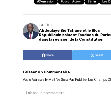
#Démission
#Justin Adjovi
Bénin
Les D
PRÉCÉDENT
Abdoulaye Bio Tchane et le Bloc
Républicain saluent l’audace du Parl
dans la révision de la Constitution
Share
Tweet
Laisser Un Commentaire
Votre Adresse E-Mail Ne Sera Pas Publiée.
Les Champs Ob