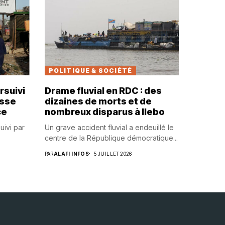
POLITIQUE & SOCIÉTÉ
rsuivi
Drame fluvial en RDC : des
usse
dizaines de morts et de
ce
nombreux disparus à Ilebo
uivi par
Un grave accident fluvial a endeuillé le
centre de la République démocratique...
PAR
ALAFI INFOS
5 JUILLET 2026