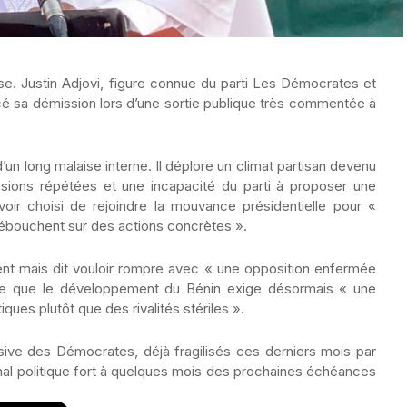
se. Justin Adjovi, figure connue du parti Les Démocrates et
é sa démission lors d’une sortie publique très commentée à
d’un long malaise interne. Il déplore un climat partisan devenu
nsions répétées et une incapacité du parti à proposer une
 avoir choisi de rejoindre la mouvance présidentielle pour «
 débouchent sur des actions concrètes ».
nt mais dit vouloir rompre avec « une opposition enfermée
time que le développement du Bénin exige désormais « une
tiques plutôt que des rivalités stériles ».
sive des Démocrates, déjà fragilisés ces derniers mois par
gnal politique fort à quelques mois des prochaines échéances