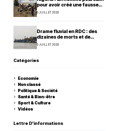
pour avoir créé une fausse
agence de la présidence
5 JUILLET 2026
Drame fluvial en RDC : des
dizaines de morts et de
nombreux disparus à Ilebo
5 JUILLET 2026
Catégories
Economie
Non classé
Politique & Société
Santé & Bien-être
Sport & Culture
Vidéos
Lettre D’informations