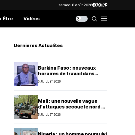
samedi 8 août 2026
n-Être
Vidéos
Dernières Actualités
Burkina Faso : nouveaux
horaires de travail dans
l’administration publique
5 JUILLET 2026
Mali : une nouvelle vague
d’attaques secoue le nord et
le centre du pays
5 JUILLET 2026
Nigeria : un homme poursuivi