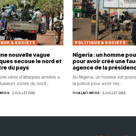
IQUE & SOCIÉTÉ
POLITIQUE & SOCIÉTÉ
 une nouvelle vague
Nigeria : un homme pou
ques secoue le nord et
pour avoir créé une fa
tre du pays
agence de la présiden
 une série d’attaques armées a
Au Nigeria, un homme est pours
lusieurs zones du nord...
la justice pour avoir mis...
INFOS
5 JUILLET 2026
PAR
ALAFI INFOS
5 JUILLET 2026