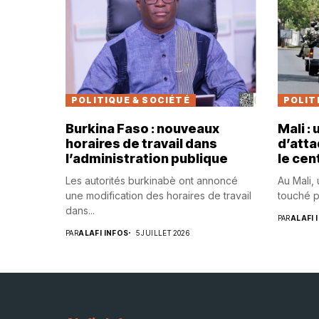
POLITIQUE & SOCIÉTÉ
POLIT
Burkina Faso : nouveaux
Mali :
horaires de travail dans
d’atta
l’administration publique
le cen
Les autorités burkinabè ont annoncé
Au Mali,
une modification des horaires de travail
touché p
dans...
PAR
ALAFI 
PAR
ALAFI INFOS
5 JUILLET 2026