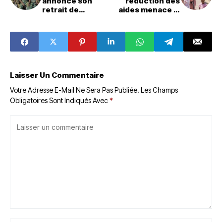
annonce son
réduction des
retrait de
aides menace la
Walikale après le
survie des
sommet de Doha
réfugiés en
Égypte
Laisser Un Commentaire
Votre Adresse E-Mail Ne Sera Pas Publiée.
Les Champs
Obligatoires Sont Indiqués Avec
*