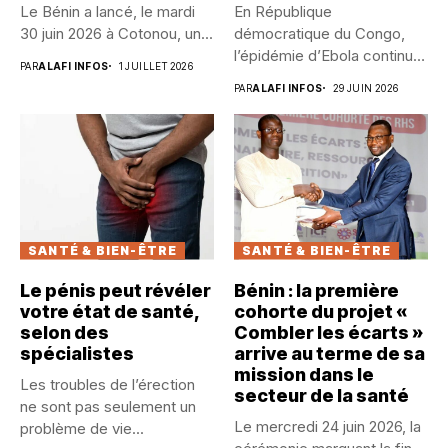
Le Bénin a lancé, le mardi
En République
30 juin 2026 à Cotonou, un...
démocratique du Congo,
l’épidémie d’Ebola continue
PAR
ALAFI INFOS
1 JUILLET 2026
de se propager dans...
PAR
ALAFI INFOS
29 JUIN 2026
SANTÉ & BIEN-ÊTRE
SANTÉ & BIEN-ÊTRE
Le pénis peut révéler
Bénin : la première
votre état de santé,
cohorte du projet «
selon des
Combler les écarts »
spécialistes
arrive au terme de sa
mission dans le
Les troubles de l’érection
secteur de la santé
ne sont pas seulement un
Le mercredi 24 juin 2026, la
problème de vie...