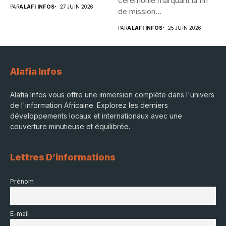
cérémonie marquant la fin
PAR
ALAFI INFOS
27 JUIN 2026
de mission...
PAR
ALAFI INFOS
25 JUIN 2026
Alafia Infos
Alafia Infos vous offre une immersion complète dans l'univers
de l'information Africaine. Explorez les derniers
développements locaux et internationaux avec une
couverture minutieuse et équilibrée.
Lettres D’informations
Prénom
E-mail