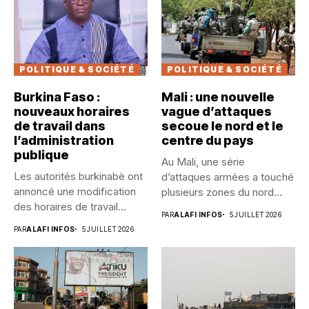
POLITIQUE & SOCIÉTÉ
POLITIQUE & SOCIÉTÉ
Burkina Faso :
Mali : une nouvelle
nouveaux horaires
vague d’attaques
de travail dans
secoue le nord et le
l’administration
centre du pays
publique
Au Mali, une série
Les autorités burkinabè ont
d’attaques armées a touché
annoncé une modification
plusieurs zones du nord...
des horaires de travail
PAR
ALAFI INFOS
5 JUILLET 2026
dans...
PAR
ALAFI INFOS
5 JUILLET 2026