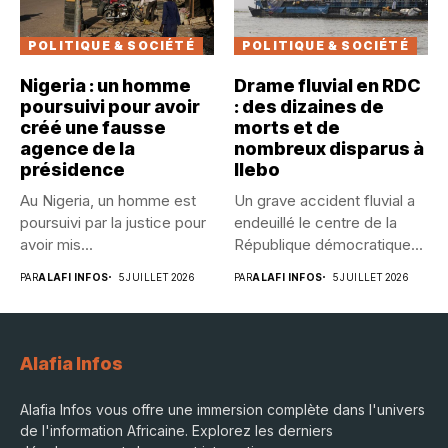
POLITIQUE & SOCIÉTÉ
POLITIQUE & SOCIÉTÉ
Nigeria : un homme
Drame fluvial en RDC
poursuivi pour avoir
: des dizaines de
créé une fausse
morts et de
agence de la
nombreux disparus à
présidence
Ilebo
Au Nigeria, un homme est
Un grave accident fluvial a
poursuivi par la justice pour
endeuillé le centre de la
avoir mis...
République démocratique...
PAR
ALAFI INFOS
5 JUILLET 2026
PAR
ALAFI INFOS
5 JUILLET 2026
Alafia Infos
Alafia Infos vous offre une immersion complète dans l'univers
de l'information Africaine. Explorez les derniers