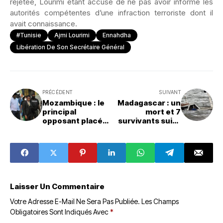
rejetée, Lourimi étant accusé de ne pas avoir informé les
autorités compétentes d’une infraction terroriste dont il
avait connaissance.
#Tunisie
Ajmi Lourimi
Ennahdha
Libération De Son Secrétaire Général
PRÉCÉDENT
SUIVANT
Mozambique : le
Madagascar : un
principal
mort et 7
opposant placé
survivants suite
sous contrôle
au naufrage
judiciaire
d’une
embarcation de
fortune dans la
rivière d’Ikopa
Laisser Un Commentaire
Votre Adresse E-Mail Ne Sera Pas Publiée.
Les Champs
Obligatoires Sont Indiqués Avec
*