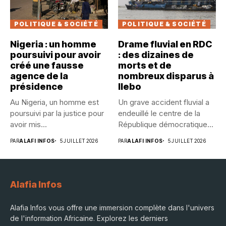
POLITIQUE & SOCIÉTÉ
POLITIQUE & SOCIÉTÉ
Nigeria : un homme
Drame fluvial en RDC
poursuivi pour avoir
: des dizaines de
créé une fausse
morts et de
agence de la
nombreux disparus à
présidence
Ilebo
Au Nigeria, un homme est
Un grave accident fluvial a
poursuivi par la justice pour
endeuillé le centre de la
avoir mis...
République démocratique...
PAR
ALAFI INFOS
5 JUILLET 2026
PAR
ALAFI INFOS
5 JUILLET 2026
Alafia Infos
Alafia Infos vous offre une immersion complète dans l'univers
de l'information Africaine. Explorez les derniers