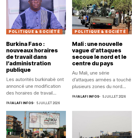
POLITIQUE & SOCIÉTÉ
POLITIQUE & SOCIÉTÉ
Burkina Faso :
Mali : une nouvelle
nouveaux horaires
vague d’attaques
de travail dans
secoue le nord et le
l’administration
centre du pays
publique
Au Mali, une série
Les autorités burkinabè ont
d’attaques armées a touché
annoncé une modification
plusieurs zones du nord...
des horaires de travail
PAR
ALAFI INFOS
5 JUILLET 2026
dans...
PAR
ALAFI INFOS
5 JUILLET 2026