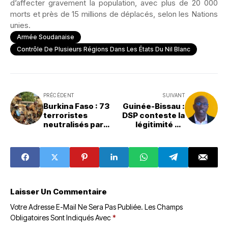
d’affecter gravement la population, avec plus de 20 000
morts et près de 15 millions de déplacés, selon les Nations
unies.
Armée Soudanaise
Contrôle De Plusieurs Régions Dans Les États Du Nil Blanc
PRÉCÉDENT
SUIVANT
Burkina Faso : 73
Guinée-Bissau :
terroristes
DSP conteste la
neutralisés par
légitimité de
l’armée dans
Sissoco Embaló
l’ouest du pays
Laisser Un Commentaire
Votre Adresse E-Mail Ne Sera Pas Publiée.
Les Champs
Obligatoires Sont Indiqués Avec
*