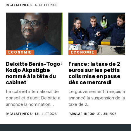
délégation...
PAR
ALAFI INFOS
4 JUILLET 2026
ECONOMIE
ECONOMIE
Deloitte Bénin–Togo :
France : la taxe de 2
Kodjo Akpatigbe
euros sur les petits
nommé à la tête du
colis mise en pause
cabinet
dès ce mercredi
Le cabinet international de
Le gouvernement français a
conseil et d’audit Deloitte a
annoncé la suspension de la
annoncé la nomination...
taxe de 2...
PAR
ALAFI INFOS
1 JUILLET 2026
PAR
ALAFI INFOS
30 JUIN 2026