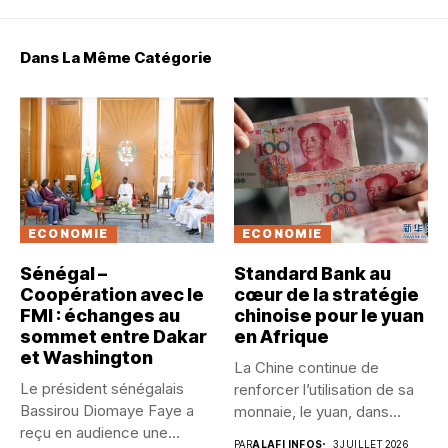
Dans La Même Catégorie
ECONOMIE
ECONOMIE
Sénégal –
Standard Bank au
Coopération avec le
cœur de la stratégie
FMI : échanges au
chinoise pour le yuan
sommet entre Dakar
en Afrique
et Washington
La Chine continue de
Le président sénégalais
renforcer l’utilisation de sa
Bassirou Diomaye Faye a
monnaie, le yuan, dans...
reçu en audience une
PAR
ALAFI INFOS
3 JUILLET 2026