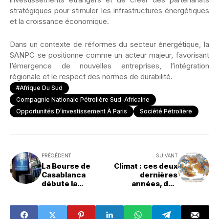
stratégiques pour stimuler les infrastructures énergétiques
et la croissance économique.
Dans un contexte de réformes du secteur énergétique, la
SANPC se positionne comme un acteur majeur, favorisant
l’émergence de nouvelles entreprises, l’intégration
régionale et le respect des normes de durabilité.
#Afrique Du Sud
Compagnie Nationale Pétrolière Sud-Africaine
Opportunités D’investissement À Paris
Société Pétrolière
PRÉCÉDENT
SUIVANT
La Bourse de
Climat : ces deux
Casablanca
dernières
débute la
années, des
semaine en
vagues de
hausse
chaleur marine
record ont
ravagé les