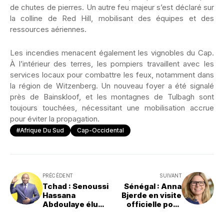
de chutes de pierres. Un autre feu majeur s’est déclaré sur
la colline de Red Hill, mobilisant des équipes et des
ressources aériennes.
Les incendies menacent également les vignobles du Cap.
À l’intérieur des terres, les pompiers travaillent avec les
services locaux pour combattre les feux, notamment dans
la région de Witzenberg. Un nouveau foyer a été signalé
près de Bainskloof, et les montagnes de Tulbagh sont
toujours touchées, nécessitant une mobilisation accrue
pour éviter la propagation.
#Afrique Du Sud
Cap-Occidental
PRÉCÉDENT
SUIVANT
Tchad : Senoussi
Sénégal : Anna
Hassana
Bjerde en visite
Abdoulaye élu
officielle pour
maire de
renforcer le
N'Djaména
partenariat avec