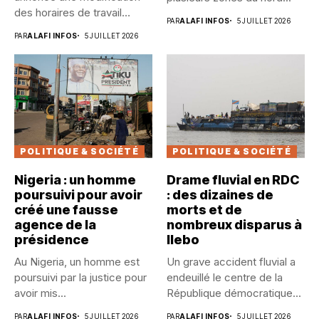
des horaires de travail
PAR
ALAFI INFOS
5 JUILLET 2026
dans...
PAR
ALAFI INFOS
5 JUILLET 2026
POLITIQUE & SOCIÉTÉ
POLITIQUE & SOCIÉTÉ
Nigeria : un homme
Drame fluvial en RDC
poursuivi pour avoir
: des dizaines de
créé une fausse
morts et de
agence de la
nombreux disparus à
présidence
Ilebo
Au Nigeria, un homme est
Un grave accident fluvial a
poursuivi par la justice pour
endeuillé le centre de la
avoir mis...
République démocratique...
PAR
ALAFI INFOS
5 JUILLET 2026
PAR
ALAFI INFOS
5 JUILLET 2026