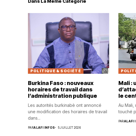
Dans La Même Catégorie
POLITIQUE & SOCIÉTÉ
POLIT
Burkina Faso : nouveaux
Mali :
horaires de travail dans
d’atta
l’administration publique
le cen
Les autorités burkinabè ont annoncé
Au Mali,
une modification des horaires de travail
touché p
dans...
PAR
ALAFI 
PAR
ALAFI INFOS
5 JUILLET 2026