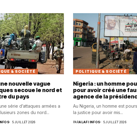
IQUE & SOCIÉTÉ
POLITIQUE & SOCIÉTÉ
 une nouvelle vague
Nigeria : un homme pou
ques secoue le nord et
pour avoir créé une fa
tre du pays
agence de la présiden
 une série d’attaques armées a
Au Nigeria, un homme est pours
lusieurs zones du nord...
la justice pour avoir mis...
INFOS
5 JUILLET 2026
PAR
ALAFI INFOS
5 JUILLET 2026