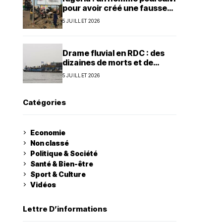
pour avoir créé une fausse
agence de la présidence
5 JUILLET 2026
Drame fluvial en RDC : des
dizaines de morts et de
nombreux disparus à Ilebo
5 JUILLET 2026
Catégories
Economie
Non classé
Politique & Société
Santé & Bien-être
Sport & Culture
Vidéos
Lettre D’informations