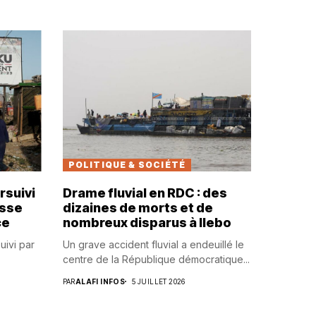
POLITIQUE & SOCIÉTÉ
rsuivi
Drame fluvial en RDC : des
usse
dizaines de morts et de
ce
nombreux disparus à Ilebo
uivi par
Un grave accident fluvial a endeuillé le
centre de la République démocratique...
PAR
ALAFI INFOS
5 JUILLET 2026