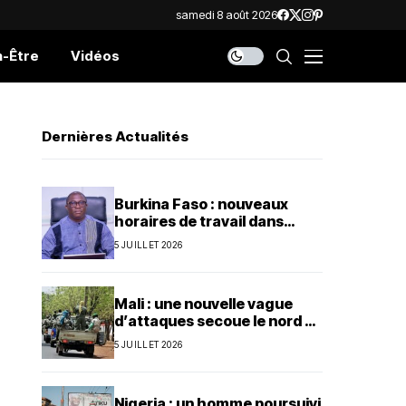
samedi 8 août 2026
n-Être
Vidéos
Dernières Actualités
Burkina Faso : nouveaux
horaires de travail dans
l’administration publique
5 JUILLET 2026
Mali : une nouvelle vague
d’attaques secoue le nord et
le centre du pays
5 JUILLET 2026
Nigeria : un homme poursuivi