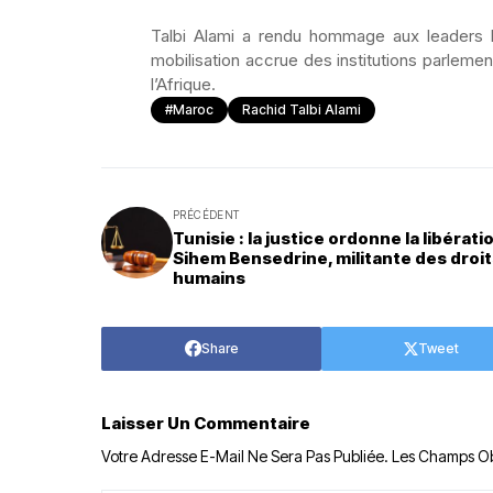
Talbi Alami a rendu hommage aux leaders h
mobilisation accrue des institutions parlem
l’Afrique.
#Maroc
Rachid Talbi Alami
PRÉCÉDENT
Tunisie : la justice ordonne la libérati
Sihem Bensedrine, militante des droi
humains
Share
Tweet
Laisser Un Commentaire
Votre Adresse E-Mail Ne Sera Pas Publiée.
Les Champs Ob