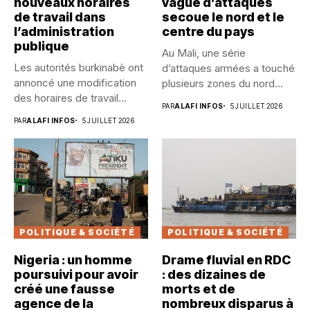
nouveaux horaires
vague d’attaques
de travail dans
secoue le nord et le
l’administration
centre du pays
publique
Au Mali, une série
Les autorités burkinabè ont
d’attaques armées a touché
annoncé une modification
plusieurs zones du nord...
des horaires de travail
PAR
ALAFI INFOS
5 JUILLET 2026
dans...
PAR
ALAFI INFOS
5 JUILLET 2026
POLITIQUE & SOCIÉTÉ
POLITIQUE & SOCIÉTÉ
Nigeria : un homme
Drame fluvial en RDC
poursuivi pour avoir
: des dizaines de
créé une fausse
morts et de
agence de la
nombreux disparus à