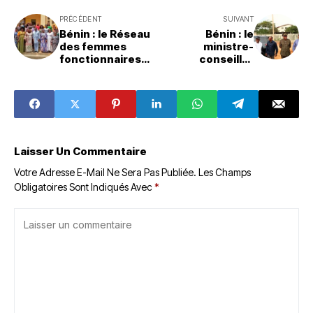
PRÉCÉDENT
SUIVANT
Bénin : le Réseau
Bénin : le
des femmes
ministre-
fonctionnaires
conseiller
parlementaires
Jacques Ayadji
fait le bilan de
effectue une
l'année écoulée
inspection des
infrastructures
routières et
prend en compte
les
Laisser Un Commentaire
préoccupations
des populations
Votre Adresse E-Mail Ne Sera Pas Publiée.
Les Champs
Obligatoires Sont Indiqués Avec
*