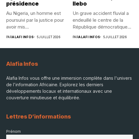
présidence
Ilebo
Au Nigeria, un homme est
Un grave accident fluvial a
poursuivi par la justice pour
endeuillé le centre de la
avoir mis...
République démocratique...
PAR
ALAFI INFOS
5 JUILLET 2026
PAR
ALAFI INFOS
5 JUILLET 2026
Alafia Infos
Alafia Infos vous offre une immersion complète dans l'univers
de l'information Africaine. Explorez les derniers
développements locaux et internationaux avec une
couverture minutieuse et équilibrée.
Lettres D’informations
Prénom