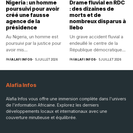
Nigeria : un homme
Drame fluvial en RDC
poursuivi pour avoir
: des dizaines de
créé une fausse
morts et de
agence de la
nombreux disparus à
présidence
Ilebo
Au Nigeria, un homme est
Un grave accident fluvial a
poursuivi par la justice pour
endeuillé le centre de la
avoir mis...
République démocratique...
PAR
ALAFI INFOS
5 JUILLET 2026
PAR
ALAFI INFOS
5 JUILLET 2026
Alafia Infos
Alafia Infos vous offre une immersion complète dans l'univers
de l'information Africaine. Explorez les derniers
développements locaux et internationaux avec une
couverture minutieuse et équilibrée.