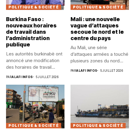
POLITIQUE & SOCIÉTÉ
POLITIQUE & SOCIÉTÉ
Burkina Faso :
Mali : une nouvelle
nouveaux horaires
vague d’attaques
de travail dans
secoue le nord et le
l’administration
centre du pays
publique
Au Mali, une série
Les autorités burkinabè ont
d’attaques armées a touché
annoncé une modification
plusieurs zones du nord...
des horaires de travail
PAR
ALAFI INFOS
5 JUILLET 2026
dans...
PAR
ALAFI INFOS
5 JUILLET 2026
POLITIQUE & SOCIÉTÉ
POLITIQUE & SOCIÉTÉ