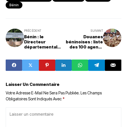
Bénin
PRÉCÉDENT
SUIVANT
Bénin : le
Douanes
Directeur
béninoises : liste
départemental
des 100 agents
du cadre de vie
de constatation
de l’Atlantique
admis pour
incarcéré pour
l'année 2023
corruption et
faux documents
Laisser Un Commentaire
Votre Adresse E-Mail Ne Sera Pas Publiée.
Les Champs
Obligatoires Sont Indiqués Avec
*