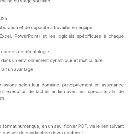
domaine du stage souhaité
2025
boration et de capacité à travailler en équipe
 Excel, PowerPoint) et les logiciels spécifiques à chaque
les normes de déontologie
on dans un environnement dynamique et multiculturel
rait un avantage
 missions selon leur domaine, principalement en assistance
et l’exécution de tâches en lien avec leur spécialité afin de
es.
ormat numérique, en un seul fichier PDF, via le lien suivant
e dossier de candidature devra contenir :