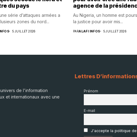
tre du pays
agence de la présiden
 une série d’attaques armées a
Au Nigeria, un homme est pours
lusieurs zones du nord...
la justice pour avoir mis...
INFOS
5 JUILLET 2026
PAR
ALAFI INFOS
5 JUILLET 2026
Lettres D’information
univers de l'information
Prénom
ux et internationaux avec une
E-mail
J'accepte la politique de