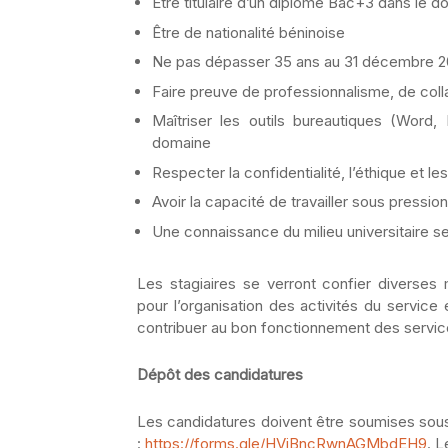
Être titulaire d’un diplôme Bac+3 dans le 
Être de nationalité béninoise
Ne pas dépasser 35 ans au 31 décembre 
Faire preuve de professionnalisme, de colla
Maîtriser les outils bureautiques (Word,
domaine
Respecter la confidentialité, l’éthique et 
Avoir la capacité de travailler sous pressi
Une connaissance du milieu universitaire se
Les stagiaires se verront confier diverses
pour l’organisation des activités du service 
contribuer au bon fonctionnement des servic
Dépôt des candidatures
Les candidatures doivent être soumises sous f
:
https://forms.gle/HVjBncRwnAGMbdEH9
. L