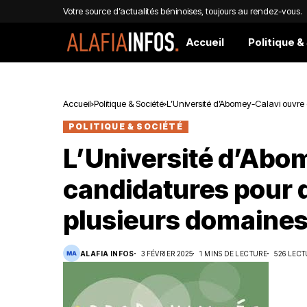
Votre source d’actualités béninoises, toujours au rendez-vous.
Accueil
Politique &
Accueil
Politique & Société
L’Université d’Abomey-Calavi ouvre
POLITIQUE & SOCIÉTÉ
L’Université d’Abo
candidatures pour 
plusieurs domaine
ALAFIA INFOS
3 FÉVRIER 2025
1 MINS DE LECTURE
526 LEC