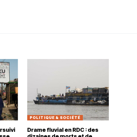
POLITIQUE & SOCIÉTÉ
rsuivi
Drame fluvial en RDC : des
usse
dizaines de morts et de