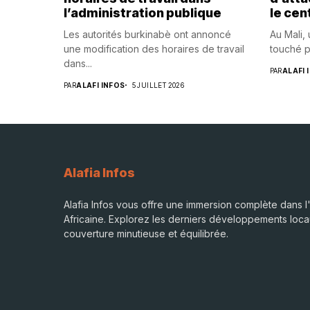
l’administration publique
le cen
Les autorités burkinabè ont annoncé
Au Mali,
une modification des horaires de travail
touché p
dans...
PAR
ALAFI 
PAR
ALAFI INFOS
5 JUILLET 2026
Alafia Infos
Alafia Infos vous offre une immersion complète dans l'
Africaine. Explorez les derniers développements loca
couverture minutieuse et équilibrée.