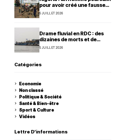
pour avoir créé une fausse
agence de la présidence
5 JUILLET 2026
Drame fluvial en RDC : des
dizaines de morts et de
nombreux disparus à Ilebo
5 JUILLET 2026
Catégories
Economie
Non classé
Politique & Société
Santé & Bien-être
Sport & Culture
Vidéos
Lettre D’informations