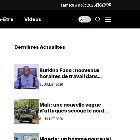
samedi 8 août 2026
n-Être
Vidéos
Dernières Actualités
Burkina Faso : nouveaux
horaires de travail dans
l’administration publique
5 JUILLET 2026
Mali : une nouvelle vague
d’attaques secoue le nord et
le centre du pays
5 JUILLET 2026
Nigeria : un homme poursuivi