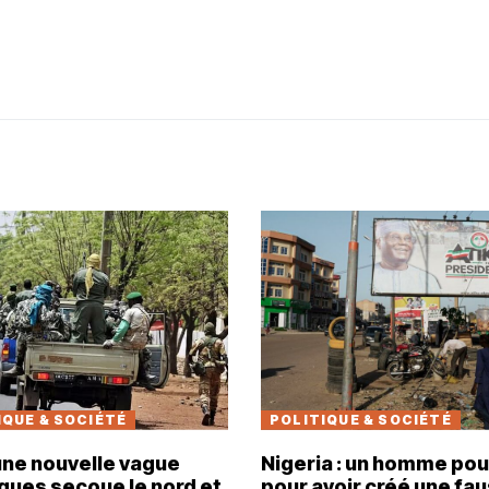
IQUE & SOCIÉTÉ
POLITIQUE & SOCIÉTÉ
 une nouvelle vague
Nigeria : un homme pou
ques secoue le nord et
pour avoir créé une fa