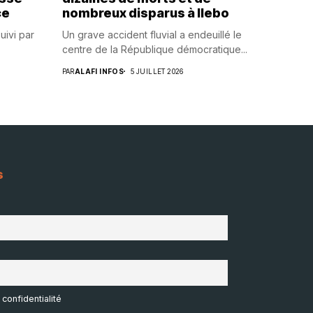
ce
nombreux disparus à Ilebo
uivi par
Un grave accident fluvial a endeuillé le
centre de la République démocratique...
PAR
ALAFI INFOS
5 JUILLET 2026
s
 confidentialité