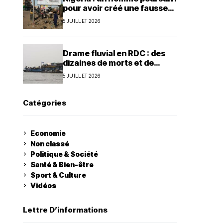
pour avoir créé une fausse
agence de la présidence
5 JUILLET 2026
Drame fluvial en RDC : des
dizaines de morts et de
nombreux disparus à Ilebo
5 JUILLET 2026
Catégories
Economie
Non classé
Politique & Société
Santé & Bien-être
Sport & Culture
Vidéos
Lettre D’informations