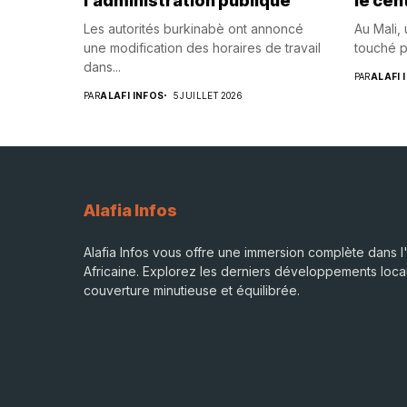
l’administration publique
le cen
Les autorités burkinabè ont annoncé
Au Mali,
une modification des horaires de travail
touché p
dans...
PAR
ALAFI 
PAR
ALAFI INFOS
5 JUILLET 2026
Alafia Infos
Alafia Infos vous offre une immersion complète dans l'
Africaine. Explorez les derniers développements loca
couverture minutieuse et équilibrée.