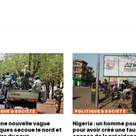
IQUE & SOCIÉTÉ
POLITIQUE & SOCIÉTÉ
 une nouvelle vague
Nigeria : un homme pou
ques secoue le nord et
pour avoir créé une fa