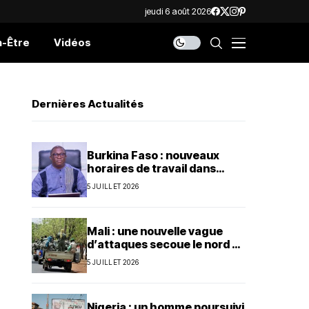
jeudi 6 août 2026
n-Être
Vidéos
Dernières Actualités
Burkina Faso : nouveaux
horaires de travail dans
l’administration publique
5 JUILLET 2026
Mali : une nouvelle vague
d’attaques secoue le nord et
le centre du pays
5 JUILLET 2026
Nigeria : un homme poursuivi