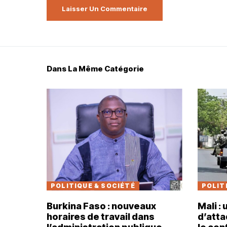
Dans La Même Catégorie
POLITIQUE & SOCIÉTÉ
POLIT
Burkina Faso : nouveaux
Mali :
horaires de travail dans
d’atta