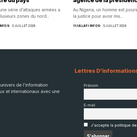
tre du pays
agence de la présiden
 une série d’attaques armées a
Au Nigeria, un homme est pours
lusieurs zones du nord...
la justice pour avoir mis...
INFOS
5 JUILLET 2026
PAR
ALAFI INFOS
5 JUILLET 2026
Lettres D’information
univers de l'information
Prénom
ux et internationaux avec une
E-mail
J'accepte la politique de