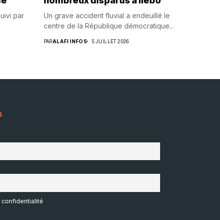
ce
nombreux disparus à Ilebo
uivi par
Un grave accident fluvial a endeuillé le
centre de la République démocratique...
PAR
ALAFI INFOS
5 JUILLET 2026
s
 confidentialité