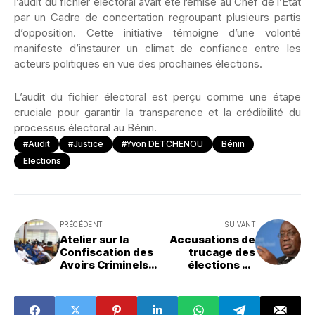
l’audit du fichier électoral avait été remise au Chef de l’État
par un Cadre de concertation regroupant plusieurs partis
d’opposition. Cette initiative témoigne d’une volonté
manifeste d’instaurer un climat de confiance entre les
acteurs politiques en vue des prochaines élections.
L’audit du fichier électoral est perçu comme une étape
cruciale pour garantir la transparence et la crédibilité du
processus électoral au Bénin.
#Audit
#Justice
#Yvon DETCHENOU
Bénin
Elections
PRÉCÉDENT
SUIVANT
Atelier sur la
Accusations de
Confiscation des
trucage des
Avoirs Criminels :
élections au
Un Pas Décisif
Ghana :
dans la Lutte
l'opposition met
contre la
en cause l'armée