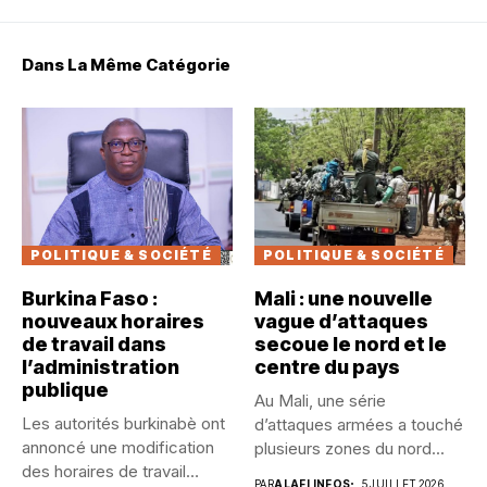
Dans La Même Catégorie
POLITIQUE & SOCIÉTÉ
POLITIQUE & SOCIÉTÉ
Burkina Faso :
Mali : une nouvelle
nouveaux horaires
vague d’attaques
de travail dans
secoue le nord et le
l’administration
centre du pays
publique
Au Mali, une série
Les autorités burkinabè ont
d’attaques armées a touché
annoncé une modification
plusieurs zones du nord...
des horaires de travail
PAR
ALAFI INFOS
5 JUILLET 2026