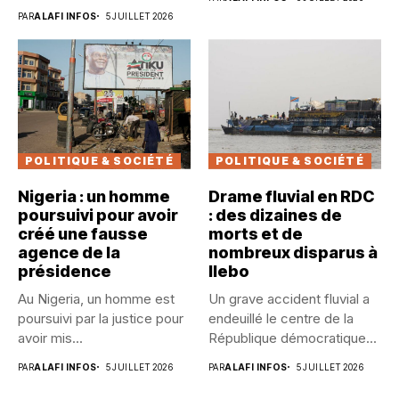
dans...
PAR
ALAFI INFOS
5 JUILLET 2026
POLITIQUE & SOCIÉTÉ
POLITIQUE & SOCIÉTÉ
Nigeria : un homme
Drame fluvial en RDC
poursuivi pour avoir
: des dizaines de
créé une fausse
morts et de
agence de la
nombreux disparus à
présidence
Ilebo
Au Nigeria, un homme est
Un grave accident fluvial a
poursuivi par la justice pour
endeuillé le centre de la
avoir mis...
République démocratique...
PAR
ALAFI INFOS
5 JUILLET 2026
PAR
ALAFI INFOS
5 JUILLET 2026