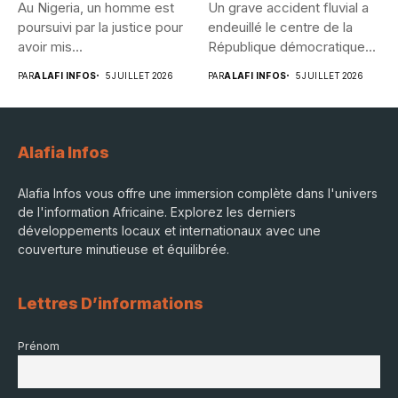
Au Nigeria, un homme est
Un grave accident fluvial a
poursuivi par la justice pour
endeuillé le centre de la
avoir mis...
République démocratique...
PAR
ALAFI INFOS
5 JUILLET 2026
PAR
ALAFI INFOS
5 JUILLET 2026
Alafia Infos
Alafia Infos vous offre une immersion complète dans l'univers
de l'information Africaine. Explorez les derniers
développements locaux et internationaux avec une
couverture minutieuse et équilibrée.
Lettres D’informations
Prénom