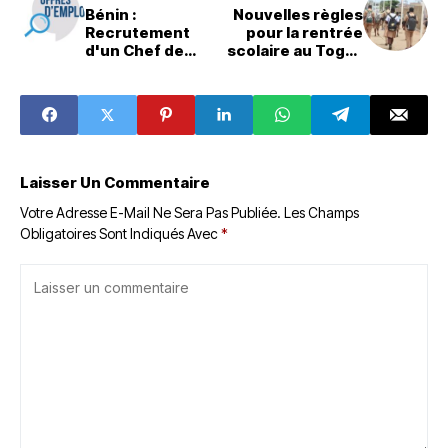
Bénin :
Nouvelles règles
Recrutement
pour la rentrée
d'un Chef de
scolaire au Togo :
Projet
Interdiction des
Construction
téléphones
d'Usine de
portables en
fabrication
classe
métallique
Laisser Un Commentaire
Votre Adresse E-Mail Ne Sera Pas Publiée.
Les Champs
Obligatoires Sont Indiqués Avec
*