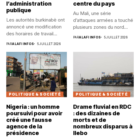
l’administration
centre du pays
publique
Au Mali, une série
Les autorités burkinabè ont
d’attaques armées a touché
annoncé une modification
plusieurs zones du nord...
des horaires de travail
PAR
ALAFI INFOS
5 JUILLET 2026
dans...
PAR
ALAFI INFOS
5 JUILLET 2026
POLITIQUE & SOCIÉTÉ
POLITIQUE & SOCIÉTÉ
Nigeria : un homme
Drame fluvial en RDC
poursuivi pour avoir
: des dizaines de
créé une fausse
morts et de
agence de la
nombreux disparus à
présidence
Ilebo