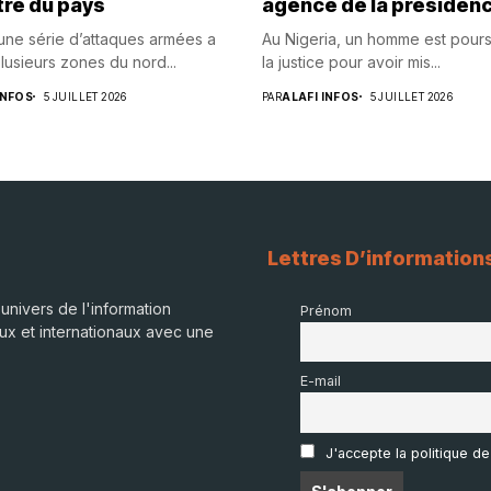
tre du pays
agence de la présiden
 une série d’attaques armées a
Au Nigeria, un homme est pours
lusieurs zones du nord...
la justice pour avoir mis...
INFOS
5 JUILLET 2026
PAR
ALAFI INFOS
5 JUILLET 2026
Lettres D’information
univers de l'information
Prénom
ux et internationaux avec une
E-mail
J'accepte la politique de