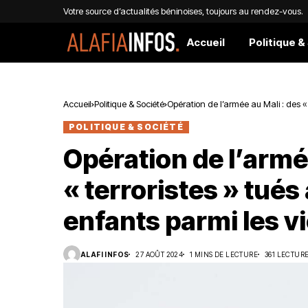
Votre source d’actualités béninoises, toujours au rendez-vous.
Accueil
Politique &
Accueil
Politique & Société
Opération de l’armée au Mali : des «
POLITIQUE & SOCIÉTÉ
Opération de l’armé
« terroristes » tué
enfants parmi les v
ALAFI INFOS
27 AOÛT 2024
1 MINS DE LECTURE
361 LECTUR