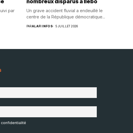
ce
nombreux disparus à Ilebo
uivi par
Un grave accident fluvial a endeuillé le
centre de la République démocratique...
PAR
ALAFI INFOS
5 JUILLET 2026
s
 confidentialité