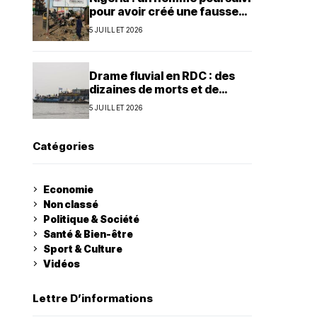
pour avoir créé une fausse
agence de la présidence
5 JUILLET 2026
Drame fluvial en RDC : des
dizaines de morts et de
nombreux disparus à Ilebo
5 JUILLET 2026
Catégories
Economie
Non classé
Politique & Société
Santé & Bien-être
Sport & Culture
Vidéos
Lettre D’informations