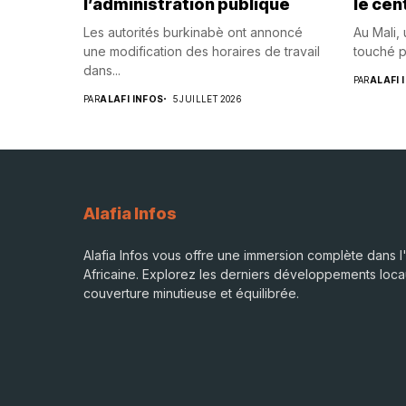
l’administration publique
le cen
Les autorités burkinabè ont annoncé
Au Mali,
une modification des horaires de travail
touché p
dans...
PAR
ALAFI 
PAR
ALAFI INFOS
5 JUILLET 2026
Alafia Infos
Alafia Infos vous offre une immersion complète dans l'
Africaine. Explorez les derniers développements loca
couverture minutieuse et équilibrée.