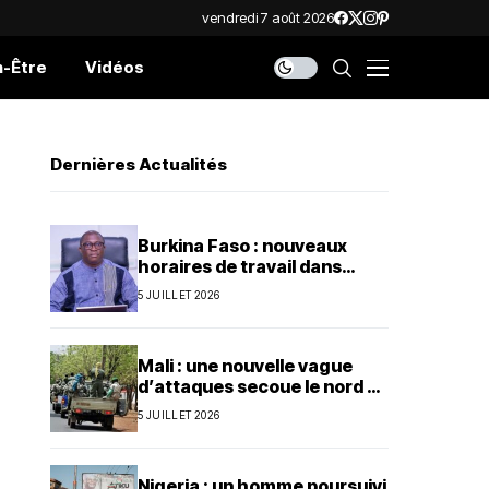
vendredi 7 août 2026
n-Être
Vidéos
Dernières Actualités
Burkina Faso : nouveaux
horaires de travail dans
l’administration publique
5 JUILLET 2026
Mali : une nouvelle vague
d’attaques secoue le nord et
le centre du pays
5 JUILLET 2026
Nigeria : un homme poursuivi