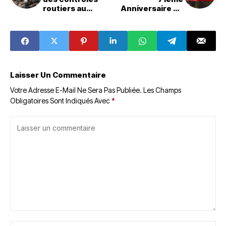
routiers au
Anniversaire de
Sénégal après
la Révolution du
une série
Roi et du Peuple :
d'accidents
un Hommage aux
mortels
Valeurs
Patriotiques
Laisser Un Commentaire
Votre Adresse E-Mail Ne Sera Pas Publiée.
Les Champs
Obligatoires Sont Indiqués Avec
*