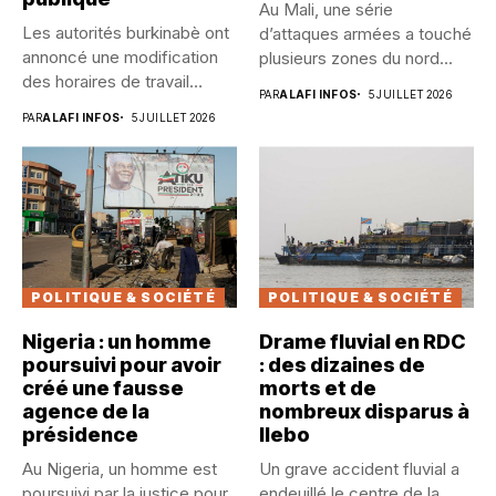
Au Mali, une série
Les autorités burkinabè ont
d’attaques armées a touché
annoncé une modification
plusieurs zones du nord...
des horaires de travail
PAR
ALAFI INFOS
5 JUILLET 2026
dans...
PAR
ALAFI INFOS
5 JUILLET 2026
POLITIQUE & SOCIÉTÉ
POLITIQUE & SOCIÉTÉ
Nigeria : un homme
Drame fluvial en RDC
poursuivi pour avoir
: des dizaines de
créé une fausse
morts et de
agence de la
nombreux disparus à
présidence
Ilebo
Au Nigeria, un homme est
Un grave accident fluvial a
poursuivi par la justice pour
endeuillé le centre de la