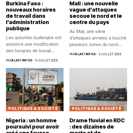
Burkina Faso :
Mali : une nouvelle
nouveaux horaires
vague d’attaques
de travail dans
secoue le nord et le
l’administration
centre du pays
publique
Au Mali, une série
Les autorités burkinabè ont
d’attaques armées a touché
annoncé une modification
plusieurs zones du nord...
des horaires de travail
PAR
ALAFI INFOS
5 JUILLET 2026
dans...
PAR
ALAFI INFOS
5 JUILLET 2026
POLITIQUE & SOCIÉTÉ
POLITIQUE & SOCIÉTÉ
Nigeria : un homme
Drame fluvial en RDC
poursuivi pour avoir
: des dizaines de
créé une fausse
morts et de