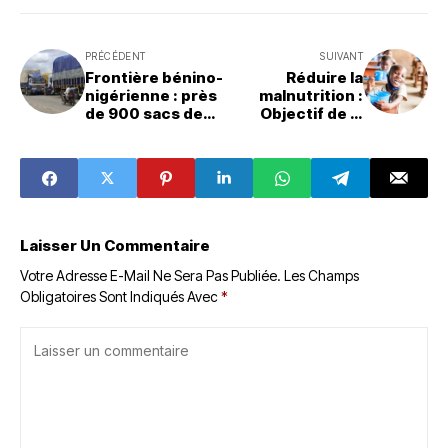
PRÉCÉDENT
SUIVANT
Frontière bénino-
Réduire la
nigérienne : près
malnutrition :
de 900 sacs de
Objectif de la
maïs et 50 sacs
nouvelle politique
de mil
alimentaire du
interceptés près
Bénin
de Karimama
Laisser Un Commentaire
Votre Adresse E-Mail Ne Sera Pas Publiée.
Les Champs
Obligatoires Sont Indiqués Avec
*