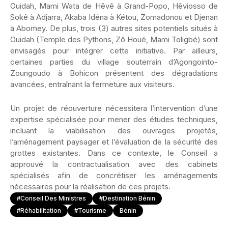
Ouidah, Mami Wata de Hêvê à Grand-Popo, Hêviosso de
Sokê à Adjarra, Akaba Idéna à Kétou, Zomadonou et Djenan
à Abomey. De plus, trois (3) autres sites potentiels situés à
Ouidah (Temple des Pythons, Zô Houé, Mami Toligbé) sont
envisagés pour intégrer cette initiative. Par ailleurs,
certaines parties du village souterrain d’Agongointo-
Zoungoudo à Bohicon présentent des dégradations
avancées, entraînant la fermeture aux visiteurs.
Un projet de réouverture nécessitera l’intervention d’une
expertise spécialisée pour mener des études techniques,
incluant la viabilisation des ouvrages projetés,
l’aménagement paysager et l’évaluation de la sécurité des
grottes existantes. Dans ce contexte, le Conseil a
approuvé la contractualisation avec des cabinets
spécialisés afin de concrétiser les aménagements
nécessaires pour la réalisation de ces projets.
#Conseil Des Ministres
#Destination Bénin
#Réhabilitation
#Tourisme
Bénin