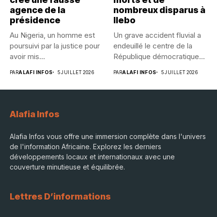
agence de la
nombreux disparus à
présidence
Ilebo
Au Nigeria, un homme est
Un grave accident fluvial a
poursuivi par la justice pour
endeuillé le centre de la
avoir mis...
République démocratique...
PAR
ALAFI INFOS
5 JUILLET 2026
PAR
ALAFI INFOS
5 JUILLET 2026
Alafia Infos
Alafia Infos vous offre une immersion complète dans l'univers
de l'information Africaine. Explorez les derniers
développements locaux et internationaux avec une
couverture minutieuse et équilibrée.
Lettres D’informations