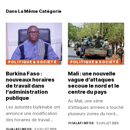
Dans La Même Catégorie
POLITIQUE & SOCIÉTÉ
POLITIQUE & SOCIÉTÉ
Burkina Faso :
Mali : une nouvelle
nouveaux horaires
vague d’attaques
de travail dans
secoue le nord et le
l’administration
centre du pays
publique
Au Mali, une série
Les autorités burkinabè ont
d’attaques armées a touché
annoncé une modification
plusieurs zones du nord...
des horaires de travail
PAR
ALAFI INFOS
5 JUILLET 2026
dans...
PAR
ALAFI INFOS
5 JUILLET 2026