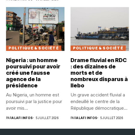
POLITIQUE & SOCIÉTÉ
POLITIQUE & SOCIÉTÉ
Nigeria : un homme
Drame fluvial en RDC
poursuivi pour avoir
: des dizaines de
créé une fausse
morts et de
agence de la
nombreux disparus à
présidence
Ilebo
Au Nigeria, un homme est
Un grave accident fluvial a
poursuivi par la justice pour
endeuillé le centre de la
avoir mis...
République démocratique...
PAR
ALAFI INFOS
5 JUILLET 2026
PAR
ALAFI INFOS
5 JUILLET 2026