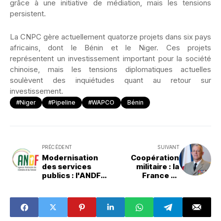
grâce à une initiative de médiation, mais les tensions
persistent.
La CNPC gère actuellement quatorze projets dans six pays
africains, dont le Bénin et le Niger. Ces projets
représentent un investissement important pour la société
chinoise, mais les tensions diplomatiques actuelles
soulèvent des inquiétudes quant au retour sur
investissement.
#Niger
#Pipeline
#WAPCO
Bénin
PRÉCÉDENT
SUIVANT
Modernisation
Coopération
des services
militaire : la
publics : l'ANDF
France et
rend accessibles
l'Afrique
en ligne cinq
renforcent leurs
documents
liens
fonciers