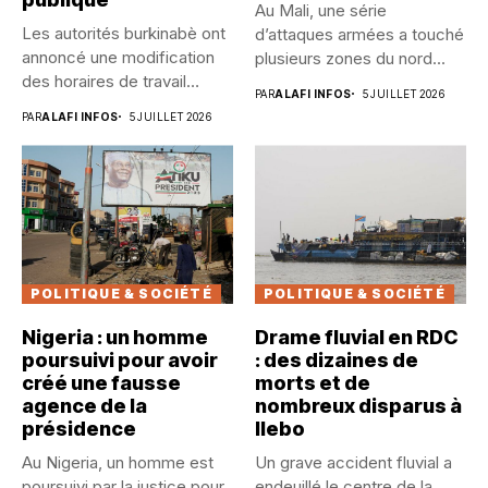
Au Mali, une série
Les autorités burkinabè ont
d’attaques armées a touché
annoncé une modification
plusieurs zones du nord...
des horaires de travail
PAR
ALAFI INFOS
5 JUILLET 2026
dans...
PAR
ALAFI INFOS
5 JUILLET 2026
POLITIQUE & SOCIÉTÉ
POLITIQUE & SOCIÉTÉ
Nigeria : un homme
Drame fluvial en RDC
poursuivi pour avoir
: des dizaines de
créé une fausse
morts et de
agence de la
nombreux disparus à
présidence
Ilebo
Au Nigeria, un homme est
Un grave accident fluvial a
poursuivi par la justice pour
endeuillé le centre de la