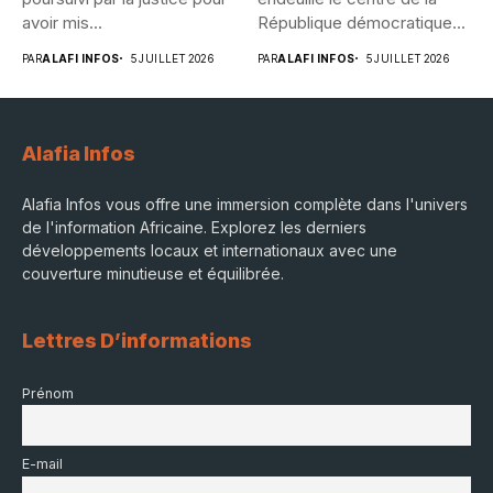
avoir mis...
République démocratique...
PAR
ALAFI INFOS
5 JUILLET 2026
PAR
ALAFI INFOS
5 JUILLET 2026
Alafia Infos
Alafia Infos vous offre une immersion complète dans l'univers
de l'information Africaine. Explorez les derniers
développements locaux et internationaux avec une
couverture minutieuse et équilibrée.
Lettres D’informations
Prénom
E-mail