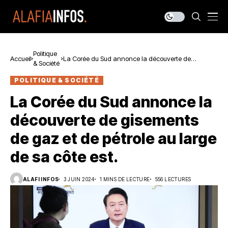
Politique
Accueil
La Corée du Sud annonce la découverte de
& Société
gisements de gaz et de pétrole au large de sa côte
est.
POLITIQUE & SOCIÉTÉ
La Corée du Sud annonce la
découverte de gisements
de gaz et de pétrole au large
de sa côte est.
ALAFI INFOS
3 JUIN 2024
1 MINS DE LECTURE
556 LECTURES