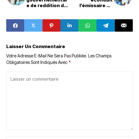
e de reddition de
l’émissaire de
compte dans le
Talon : la junte
Mono : Lokossa
nigérienne se
fait carton plein
réfugie dans le
tout sécuritaire
Laisser Un Commentaire
Votre Adresse E-Mail Ne Sera Pas Publiée.
Les Champs
Obligatoires Sont Indiqués Avec
*