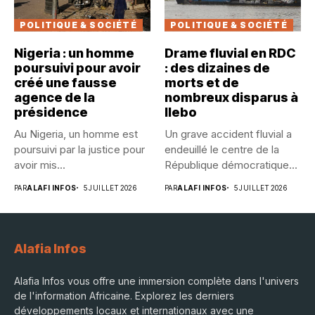
POLITIQUE & SOCIÉTÉ
POLITIQUE & SOCIÉTÉ
Nigeria : un homme
Drame fluvial en RDC
poursuivi pour avoir
: des dizaines de
créé une fausse
morts et de
agence de la
nombreux disparus à
présidence
Ilebo
Au Nigeria, un homme est
Un grave accident fluvial a
poursuivi par la justice pour
endeuillé le centre de la
avoir mis...
République démocratique...
PAR
ALAFI INFOS
5 JUILLET 2026
PAR
ALAFI INFOS
5 JUILLET 2026
Alafia Infos
Alafia Infos vous offre une immersion complète dans l'univers
de l'information Africaine. Explorez les derniers
développements locaux et internationaux avec une