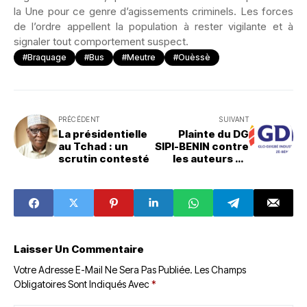
la Une pour ce genre d’agissements criminels. Les forces
de l’ordre appellent la population à rester vigilante et à
signaler tout comportement suspect.
#Braquage
#Bus
#Meutre
#Ouèssè
PRÉCÉDENT
SUIVANT
La présidentielle
Plainte du DG
au Tchad : un
SIPI-BENIN contre
scrutin contesté
les auteurs de
malversations
dans des
recrutements,
proactivité et
responsabilité
dans la lutte
contre les
Laisser Un Commentaire
pratiques
inappropriées
Votre Adresse E-Mail Ne Sera Pas Publiée.
Les Champs
Obligatoires Sont Indiqués Avec
*