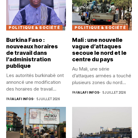
POLITIQUE & SOCIÉTÉ
POLITIQUE & SOCIÉTÉ
Burkina Faso :
Mali : une nouvelle
nouveaux horaires
vague d’attaques
de travail dans
secoue le nord et le
l’administration
centre du pays
publique
Au Mali, une série
Les autorités burkinabè ont
d’attaques armées a touché
annoncé une modification
plusieurs zones du nord...
des horaires de travail
PAR
ALAFI INFOS
5 JUILLET 2026
dans...
PAR
ALAFI INFOS
5 JUILLET 2026