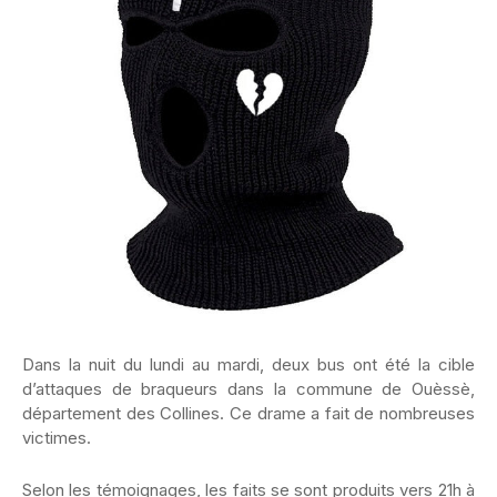
Dans la nuit du lundi au mardi, deux bus ont été la cible
d’attaques de braqueurs dans la commune de Ouèssè,
département des Collines. Ce drame a fait de nombreuses
victimes.
Selon les témoignages, les faits se sont produits vers 21h à