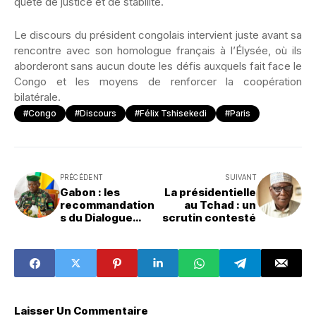
quête de justice et de stabilité.
Le discours du président congolais intervient juste avant sa
rencontre avec son homologue français à l’Élysée, où ils
aborderont sans aucun doute les défis auxquels fait face le
Congo et les moyens de renforcer la coopération
bilatérale.
#Congo
#Discours
#Félix Tshisekedi
#Paris
PRÉCÉDENT
SUIVANT
Gabon : les
La présidentielle
recommandation
au Tchad : un
s du Dialogue
scrutin contesté
national
Laisser Un Commentaire