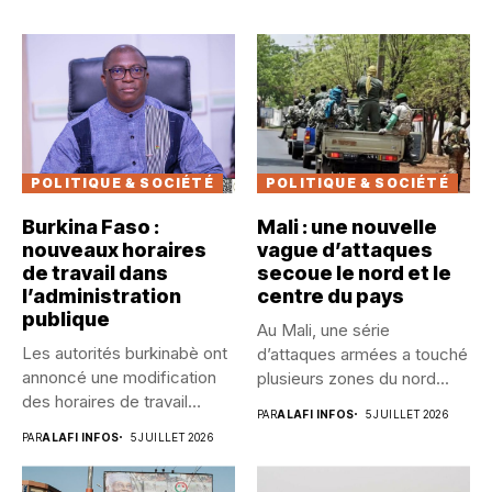
POLITIQUE & SOCIÉTÉ
POLITIQUE & SOCIÉTÉ
Burkina Faso :
Mali : une nouvelle
nouveaux horaires
vague d’attaques
de travail dans
secoue le nord et le
l’administration
centre du pays
publique
Au Mali, une série
Les autorités burkinabè ont
d’attaques armées a touché
annoncé une modification
plusieurs zones du nord...
des horaires de travail
PAR
ALAFI INFOS
5 JUILLET 2026
dans...
PAR
ALAFI INFOS
5 JUILLET 2026