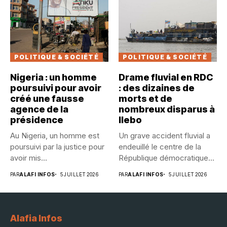
POLITIQUE & SOCIÉTÉ
POLITIQUE & SOCIÉTÉ
Nigeria : un homme
Drame fluvial en RDC
poursuivi pour avoir
: des dizaines de
créé une fausse
morts et de
agence de la
nombreux disparus à
présidence
Ilebo
Au Nigeria, un homme est
Un grave accident fluvial a
poursuivi par la justice pour
endeuillé le centre de la
avoir mis...
République démocratique...
PAR
ALAFI INFOS
5 JUILLET 2026
PAR
ALAFI INFOS
5 JUILLET 2026
Alafia Infos