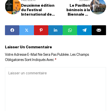
Deuxième édition
Le Pavillon
du Festival
béninois à la
International des
Biennale de
Arts du Bénin
Venise attire
(FInAB)
l'attention avec
son exposition
Everything
precious is
fragile
Laisser Un Commentaire
Votre Adresse E-Mail Ne Sera Pas Publiée.
Les Champs
Obligatoires Sont Indiqués Avec
*