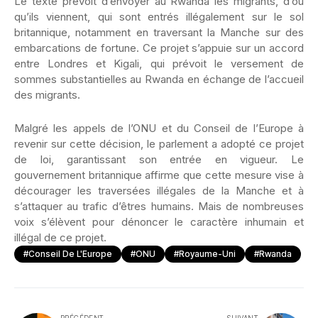
Le texte prévoit d’envoyer au Rwanda les migrants, d’où
qu’ils viennent, qui sont entrés illégalement sur le sol
britannique, notamment en traversant la Manche sur des
embarcations de fortune. Ce projet s’appuie sur un accord
entre Londres et Kigali, qui prévoit le versement de
sommes substantielles au Rwanda en échange de l’accueil
des migrants.
Malgré les appels de l’ONU et du Conseil de l’Europe à
revenir sur cette décision, le parlement a adopté ce projet
de loi, garantissant son entrée en vigueur. Le
gouvernement britannique affirme que cette mesure vise à
décourager les traversées illégales de la Manche et à
s’attaquer au trafic d’êtres humains. Mais de nombreuses
voix s’élèvent pour dénoncer le caractère inhumain et
illégal de ce projet.
#Conseil De L'Europe
#ONU
#Royaume-Uni
#Rwanda
PRÉCÉDENT
SUIVANT