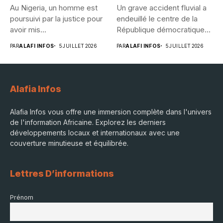
Au Nigeria, un homme est
Un grave accident fluvial a
poursuivi par la justice pour
endeuillé le centre de la
avoir mis...
République démocratique...
PAR
ALAFI INFOS
5 JUILLET 2026
PAR
ALAFI INFOS
5 JUILLET 2026
Alafia Infos
Alafia Infos vous offre une immersion complète dans l'univers
de l'information Africaine. Explorez les derniers
développements locaux et internationaux avec une
couverture minutieuse et équilibrée.
Lettres D’informations
Prénom