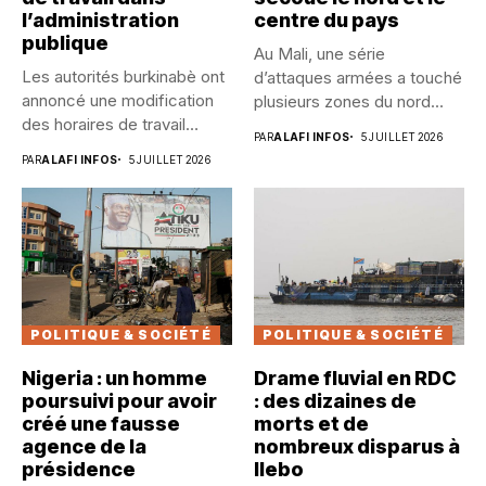
l’administration
centre du pays
publique
Au Mali, une série
Les autorités burkinabè ont
d’attaques armées a touché
annoncé une modification
plusieurs zones du nord...
des horaires de travail
PAR
ALAFI INFOS
5 JUILLET 2026
dans...
PAR
ALAFI INFOS
5 JUILLET 2026
POLITIQUE & SOCIÉTÉ
POLITIQUE & SOCIÉTÉ
Nigeria : un homme
Drame fluvial en RDC
poursuivi pour avoir
: des dizaines de
créé une fausse
morts et de
agence de la
nombreux disparus à
présidence
Ilebo