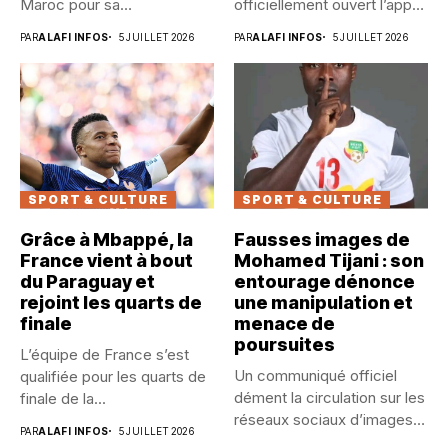
Maroc pour sa
officiellement ouvert l’appel
contribution...
à candidatures...
PAR
ALAFI INFOS
5 JUILLET 2026
PAR
ALAFI INFOS
5 JUILLET 2026
SPORT & CULTURE
SPORT & CULTURE
Grâce à Mbappé, la
Fausses images de
France vient à bout
Mohamed Tijani : son
du Paraguay et
entourage dénonce
rejoint les quarts de
une manipulation et
finale
menace de
poursuites
L’équipe de France s’est
Un communiqué officiel
qualifiée pour les quarts de
dément la circulation sur les
finale de la...
réseaux sociaux d’images
PAR
ALAFI INFOS
5 JUILLET 2026
générées...