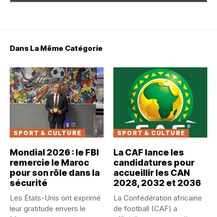
Dans La Même Catégorie
SPORT & CULTURE
SPORT & CULTURE
Mondial 2026 : le FBI
La CAF lance les
remercie le Maroc
candidatures pour
pour son rôle dans la
accueillir les CAN
sécurité
2028, 2032 et 2036
Les États-Unis ont exprimé
La Confédération africaine
leur gratitude envers le
de football (CAF) a