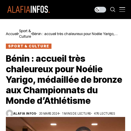
Sport &
Accueil
Bénin : accueil très chaleureux pour Noélie Yarigo,
Culture
médaillée de bronze aux Championnats du Monde
d’Athlétisme
SPORT & CULTURE
Bénin : accueil très
chaleureux pour Noélie
Yarigo, médaillée de bronze
aux Championnats du
Monde d’Athlétisme
ALAFIA INFOS
20 MARS 2024
1 MINS DE LECTURE
476 LECTURES