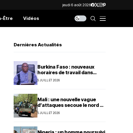
jeudi 6 août 2026
n-Être
Vidéos
Dernières Actualités
Burkina Faso : nouveaux
horaires de travail dans
l’administration publique
5 JUILLET 2026
Mali : une nouvelle vague
d’attaques secoue le nord et
le centre du pays
5 JUILLET 2026
Nigeria : un homme poursuivi