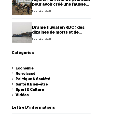
pour avoir créé une fausse
agence de la présidence
5 JUILLET 2026
Drame fluvial en RDC : des
dizaines de morts et de
nombreux disparus à Ilebo
5 JUILLET 2026
Catégories
Economie
Non classé
Politique & Société
Santé & Bien-être
Sport & Culture
Vidéos
Lettre D’informations