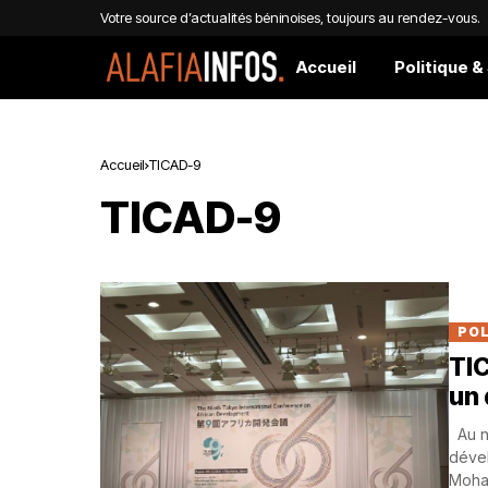
Votre source d’actualités béninoises, toujours au rendez-vous.
Accueil
Politique &
Accueil
TICAD-9
TICAD-9
POL
TIC
un 
Au ne
dével
Moha