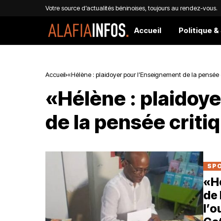
Votre source d’actualités béninoises, toujours au rendez-vous.
Accueil
Politique &
Accueil
«Hélène : plaidoyer pour l’Enseignement de la pensée 
«Hélène : plaidoy
de la pensée criti
SPO
«Hé
de 
l’o