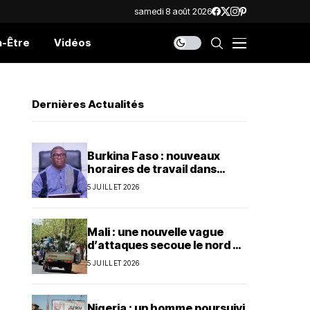
samedi 8 août 2026
n-Être
Vidéos
Dernières Actualités
Burkina Faso : nouveaux
horaires de travail dans
l’administration publique
5 JUILLET 2026
Mali : une nouvelle vague
d’attaques secoue le nord et
le centre du pays
5 JUILLET 2026
Nigeria : un homme poursuivi