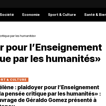
 Société
Economie
Sport & Culture
Santé & Bie
critique par les humanités»
er pour l’Enseignement
que par les humanités»
RT & CULTURE
lène : plaidoyer pour l’Enseignement
la pensée critique par les humanités» :
uvrage de Géraldo Gomez présenté à