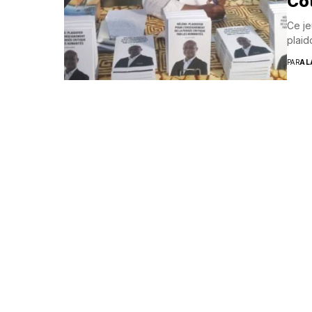
Co
Ce je
plaid
PAR
AL