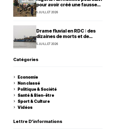
pour avoir créé une fausse
agence de la présidence
5 JUILLET 2026
Drame fluvial en RDC : des
dizaines de morts et de
nombreux disparus à Ilebo
5 JUILLET 2026
Catégories
Economie
Non classé
Politique & Société
Santé & Bien-être
Sport & Culture
Vidéos
Lettre D’informations